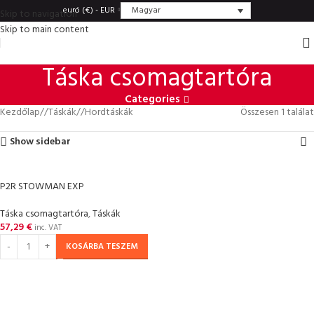
Magyar
euró (€) - EUR
Skip to navigation
Skip to main content
Táska csomagtartóra
Categories
Kezdőlap
/
Táskák
/
Hordtáskák
Összesen 1 találat
Show sidebar
P2R STOWMAN EXP
Táska csomagtartóra
,
Táskák
57,29
€
inc. VAT
KOSÁRBA TESZEM