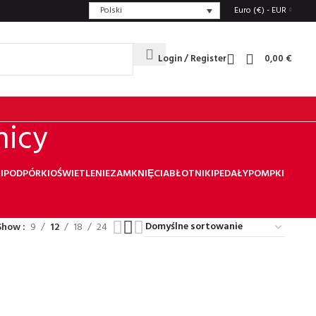
Polski
Euro (€) - EUR
Login / Register
0,00
€
nicy
I
PODPÓRKI
OŚWIETLENIE
ZAMKNIȨCIA
BŁOTNIKI
PEDAŁY
POMPKI
Show
9
12
18
24