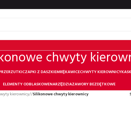
ikonowe chwyty kierow
 PRZERZUTKI
CZAPKI Z DASZKIEM
RȨKAWICE
CHWYTY KIEROWNICY
KASK
ELEMENTY ODBLASKOWE
NARZȨDZIA
ZAWORY BEZDĘTKOWE
wyty kierownicy
/
Silikonowe chwyty kierownicy