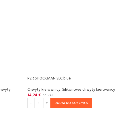
P2R SHOCKMAN SLC blue
hwyty
Chwyty kierownicy
,
Silikonowe chwyty kierownicy
14,24
€
inc. VAT
DODAJ DO KOSZYKA