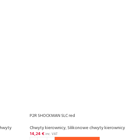
P2R SHOCKMAN SLC red
hwyty
Chwyty kierownicy
,
Silikonowe chwyty kierownicy
14,24
€
inc. VAT