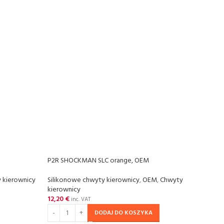
P2R SHOCKMAN SLC orange, OEM
 kierownicy
Silikonowe chwyty kierownicy
,
OEM
,
Chwyty
kierownicy
12,20
€
inc. VAT
DODAJ DO KOSZYKA