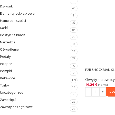
3
Dzwonki
45
Elementy odblaskowe
3
Hamulce - czȩści
39
Kaski
84
Koszyk na bidon
25
Narzȩdzia
19
Oświetlenie
25
Pedały
77
Podpórki
10
P2R SHOCKMAN SLC
Pompki
7
Rȩkawice
Chwyty kierownicy
139
14,24
€
Torby
inc. VAT
16
DO
Uncategorized
4
Zamkniȩcia
22
Zawory bezdętkowe
25