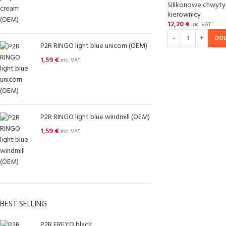
Silikonowe chwyty
kierownicy
12,20
€
inc. VAT
DO
P2R RINGO light blue unicorn (OEM)
1,59
€
inc. VAT
P2R RINGO light blue windmill (OEM)
1,59
€
inc. VAT
BEST SELLING
P2R FREYO black