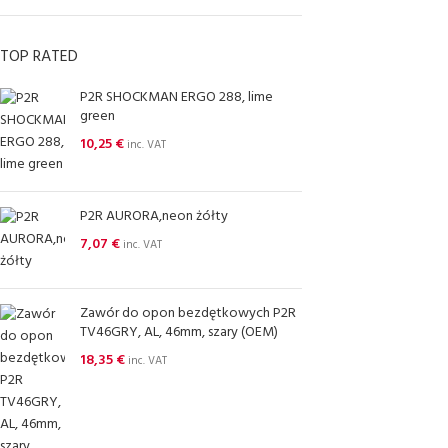
TOP RATED
P2R SHOCKMAN ERGO 288, lime
green
10,25
€
inc. VAT
P2R AURORA,neon żółty
7,07
€
inc. VAT
Zawór do opon bezdętkowych P2R
TV46GRY, AL, 46mm, szary (OEM)
18,35
€
inc. VAT