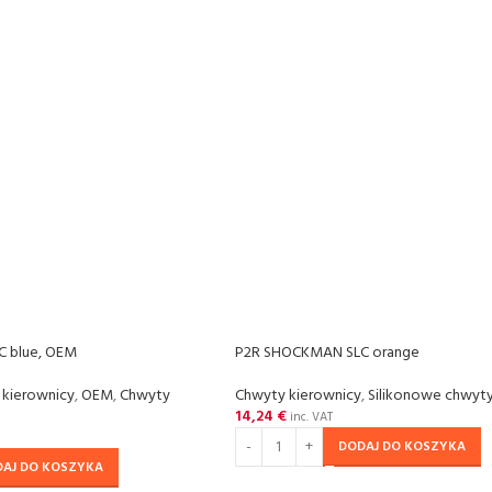
 blue, OEM
P2R SHOCKMAN SLC orange
 kierownicy
,
OEM
,
Chwyty
Chwyty kierownicy
,
Silikonowe chwyty
14,24
€
inc. VAT
DODAJ DO KOSZYKA
DAJ DO KOSZYKA