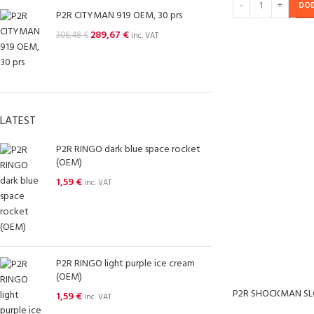
DO
P2R CITYMAN 919 OEM, 30 prs
289,67
€
306,48
€
inc. VAT
LATEST
P2R RINGO dark blue space rocket
(OEM)
1,59
€
inc. VAT
P2R RINGO light purple ice cream
(OEM)
P2R SHOCKMAN SLC
1,59
€
inc. VAT