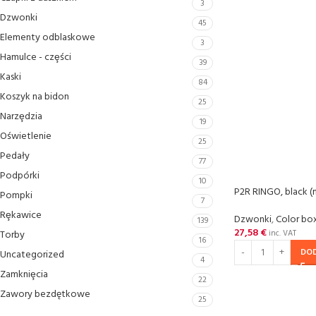
3
Dzwonki
45
Elementy odblaskowe
3
Hamulce - czȩści
39
Kaski
84
Koszyk na bidon
25
Narzȩdzia
19
Oświetlenie
25
Pedały
77
Podpórki
10
P2R RINGO, black (
Pompki
7
Rȩkawice
Dzwonki
,
Color box
139
27,58
€
Torby
inc. VAT
16
DO
Uncategorized
4
Zamkniȩcia
22
Zawory bezdętkowe
25