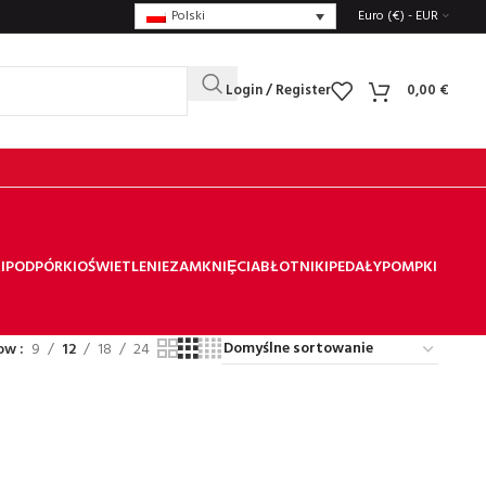
Polski
Euro (€) - EUR
Login / Register
0,00
€
I
PODPÓRKI
OŚWIETLENIE
ZAMKNIȨCIA
BŁOTNIKI
PEDAŁY
POMPKI
ow
9
12
18
24