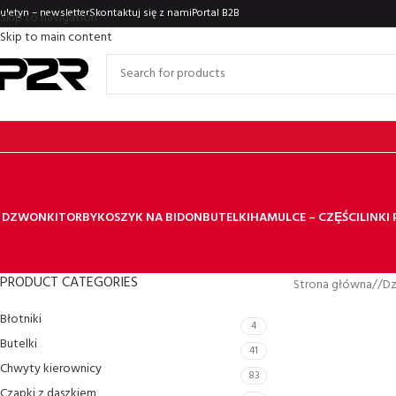
iuletyn – newsletter
Skontaktuj się z nami
Portal B2B
Skip to navigation
Skip to main content
DZWONKI
TORBY
KOSZYK NA BIDON
BUTELKI
HAMULCE – CZȨŚCI
LINKI
PRODUCT CATEGORIES
Strona główna
/
D
Błotniki
4
Butelki
41
Chwyty kierownicy
83
Czapki z daszkiem