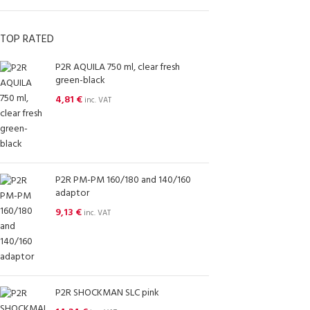
TOP RATED
P2R AQUILA 750 ml, clear fresh
green-black
4,81
€
inc. VAT
P2R PM-PM 160/180 and 140/160
adaptor
9,13
€
inc. VAT
P2R SHOCKMAN SLC pink