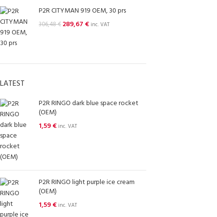
P2R CITYMAN 919 OEM, 30 prs
289,67
€
306,48
€
inc. VAT
LATEST
P2R RINGO dark blue space rocket
(OEM)
1,59
€
inc. VAT
P2R RINGO light purple ice cream
(OEM)
1,59
€
inc. VAT