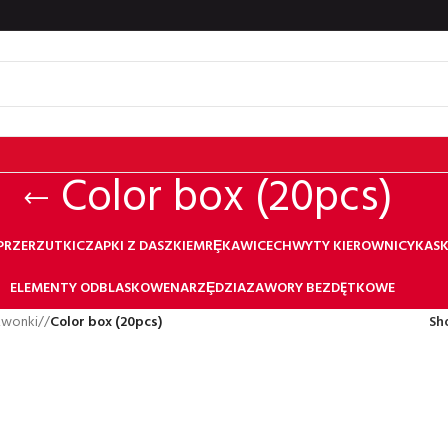
Color box (20pcs)
 PRZERZUTKI
CZAPKI Z DASZKIEM
RȨKAWICE
CHWYTY KIEROWNICY
KASK
ELEMENTY ODBLASKOWE
NARZȨDZIA
ZAWORY BEZDĘTKOWE
zwonki
/
Color box (20pcs)
Sh