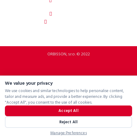
92208 Dubovany
Slovakia
b2b.p2rbike.com
info@b2b.p2rbike.com
ORBISSON, s.r.o. © 2022
We value your privacy
We use cookies and similar technologies to help personalise content,
tailor and measure ads, and provide a better experience. By clicking
"Accept All", you consent to the use of all cookies.
Accept All
Reject All
Manage Preferences