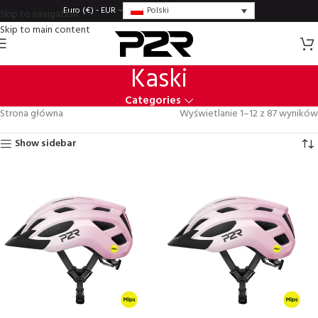
Polski
Euro (€) - EUR
Skip to navigation
Skip to main content
Kaski
Categories
Strona główna
Wyświetlanie 1–12 z 87 wyników
Show sidebar