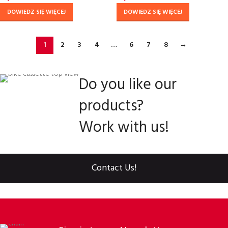
DOWIEDZ SIĘ WIĘCEJ
DOWIEDZ SIĘ WIĘCEJ
1
2
3
4
…
6
7
8
→
Do you like our
products?
Work with us!
Contact Us!