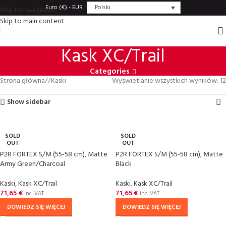
Polski
Euro (€) - EUR
Skip to navigation
Skip to main content
Kask XC/Trail
Categories
Strona główna
/
Kaski
Wyświetlanie wszystkich wyników: 12
Show sidebar
SOLD
SOLD
OUT
OUT
P2R FORTEX S/M (55-58 cm), Matte
P2R FORTEX S/M (55-58 cm), Matte
Army Green/Charcoal
Black
Kaski
,
Kask XC/Trail
Kaski
,
Kask XC/Trail
71,65
€
71,65
€
inc. VAT
inc. VAT
DOWIEDZ SIĘ WIĘCEJ
DOWIEDZ SIĘ WIĘCEJ