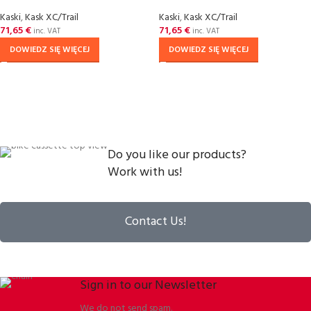
Kaski
,
Kask XC/Trail
Kaski
,
Kask XC/Trail
71,65
€
71,65
€
inc. VAT
inc. VAT
DOWIEDZ SIĘ WIĘCEJ
DOWIEDZ SIĘ WIĘCEJ
Do you like our products?
Work with us!
Contact Us!
Sign in to our Newsletter
We do not send spam.