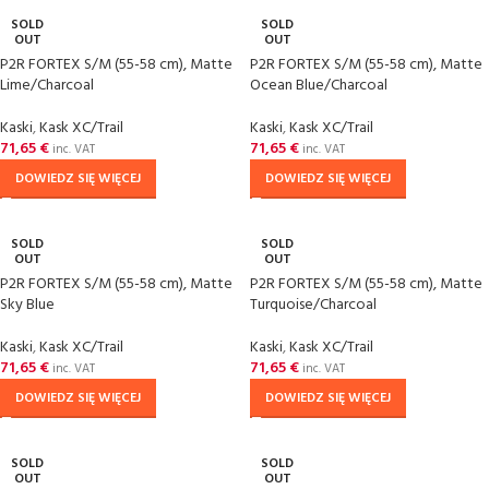
SOLD
SOLD
OUT
OUT
P2R FORTEX S/M (55-58 cm), Matte
P2R FORTEX S/M (55-58 cm), Matte
Lime/Charcoal
Ocean Blue/Charcoal
Kaski
,
Kask XC/Trail
Kaski
,
Kask XC/Trail
71,65
€
71,65
€
inc. VAT
inc. VAT
DOWIEDZ SIĘ WIĘCEJ
DOWIEDZ SIĘ WIĘCEJ
SOLD
SOLD
OUT
OUT
P2R FORTEX S/M (55-58 cm), Matte
P2R FORTEX S/M (55-58 cm), Matte
Sky Blue
Turquoise/Charcoal
Kaski
,
Kask XC/Trail
Kaski
,
Kask XC/Trail
71,65
€
71,65
€
inc. VAT
inc. VAT
DOWIEDZ SIĘ WIĘCEJ
DOWIEDZ SIĘ WIĘCEJ
SOLD
SOLD
OUT
OUT