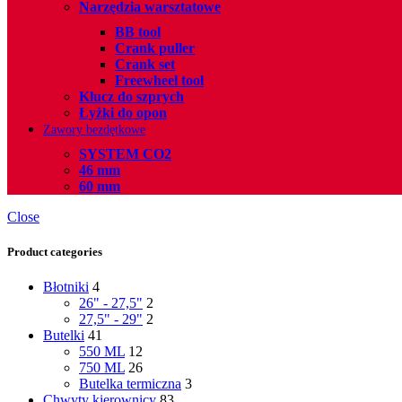
Narzędzia warsztatowe
BB tool
Crank puller
Crank set
Freewheel tool
Klucz do szprych
Łyżki do opon
Zawory bezdętkowe
SYSTEM CO2
46 mm
60 mm
Close
Product categories
Błotniki
4
26" - 27,5"
2
27,5" - 29"
2
Butelki
41
550 ML
12
750 ML
26
Butelka termiczna
3
Chwyty kierownicy
83