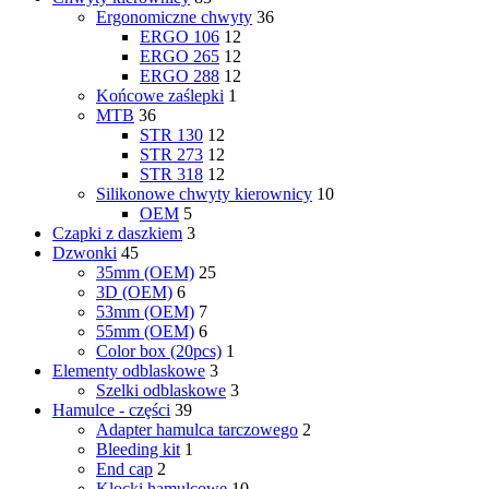
Ergonomiczne chwyty
36
ERGO 106
12
ERGO 265
12
ERGO 288
12
Końcowe zaślepki
1
MTB
36
STR 130
12
STR 273
12
STR 318
12
Silikonowe chwyty kierownicy
10
OEM
5
Czapki z daszkiem
3
Dzwonki
45
35mm (OEM)
25
3D (OEM)
6
53mm (OEM)
7
55mm (OEM)
6
Color box (20pcs)
1
Elementy odblaskowe
3
Szelki odblaskowe
3
Hamulce - czȩści
39
Adapter hamulca tarczowego
2
Bleeding kit
1
End cap
2
Klocki hamulcowe
10