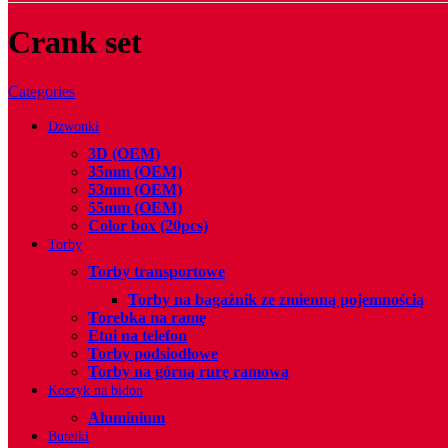
Crank set
Categories
Dzwonki
3D (OEM)
35mm (OEM)
53mm (OEM)
55mm (OEM)
Color box (20pcs)
Torby
Torby transportowe
Torby na bagażnik ze zmienną pojemnością
Torebka na ramę
Etui na telefon
Torby podsiodłowe
Torby na górną rurę ramową
Koszyk na bidon
Aluminium
Butelki