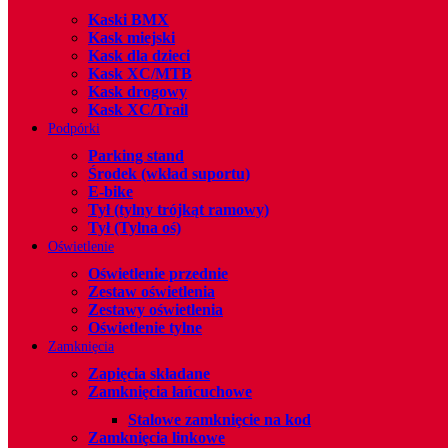
Kaski BMX
Kask miejski
Kask dla dzieci
Kask XC/MTB
Kask drogowy
Kask XC/Trail
Podpórki
Parking stand
Środek (wkład suportu)
E-bike
Tył (tylny trójkąt ramowy)
Tył (Tylna oś)
Oświetlenie
Oświetlenie przednie
Zestaw oświetlenia
Zestawy oświetlenia
Oświetlenie tylne
Zamkniȩcia
Zapięcia składane
Zamkniȩcia łańcuchowe
Stalowe zamkniȩcie na kod
Zamkniȩcia linkowe