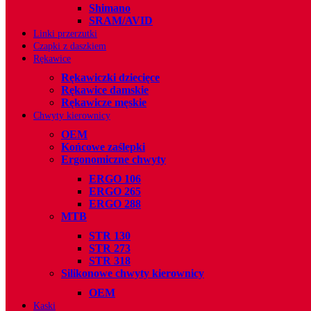
Shimano
SRAM/AVID
Linki przerzutki
Czapki z daszkiem
Rȩkawice
Rękawiczki dziecięce
Rękawice damskie
Rękawicze męskie
Chwyty kierownicy
OEM
Końcowe zaślepki
Ergonomiczne chwyty
ERGO 106
ERGO 265
ERGO 288
MTB
STR 130
STR 273
STR 318
Silikonowe chwyty kierownicy
OEM
Kaski