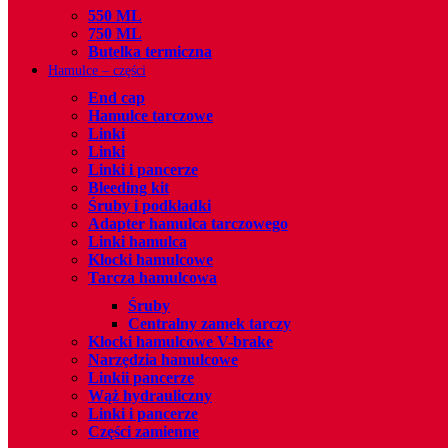
550 ML
750 ML
Butelka termiczna
Hamulce – czȩści
End cap
Hamulce tarczowe
Linki
Linki
Linki i pancerze
Bleeding kit
Śruby i podkładki
Adapter hamulca tarczowego
Linki hamulca
Klocki hamulcowe
Tarcza hamulcowa
Śruby
Centralny zamek tarczy
Klocki hamulcowe V-brake
Narzȩdzia hamulcowe
Linkii pancerze
Wąż hydrauliczny
Linki i pancerze
Części zamienne