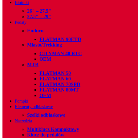
Błotniki
26" – 27,5"
27,5" – 29"
Pedały
Enduro
FLATMAN 90ETD
Miasto/Trekking
CITYMAN 40 RTC
OEM
MTB
FLATMAN 50
FLATMAN 60
FLATMAN 70SPD
FLATMAN 80MT
OEM
Pompki
Elementy odblaskowe
Szelki odblaskowe
Narzȩdzia
Multiklucz Kompaktowy
Klucz do pedałów