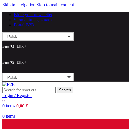
Skip to navigation
Skip to main content
Biuletyn – newsletter
Skontaktuj się z nami
Portal B2B
Polski
Euro (€) - EUR
Euro (€) - EUR
Polski
Search
Login / Register
0
0
items
0,00
€
0
items