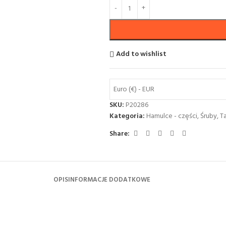
Add to wishlist
Euro (€) - EUR
SKU:
P20286
Kategoria:
Hamulce - czȩści
,
Śruby
,
T
Share:
OPIS
INFORMACJE DODATKOWE