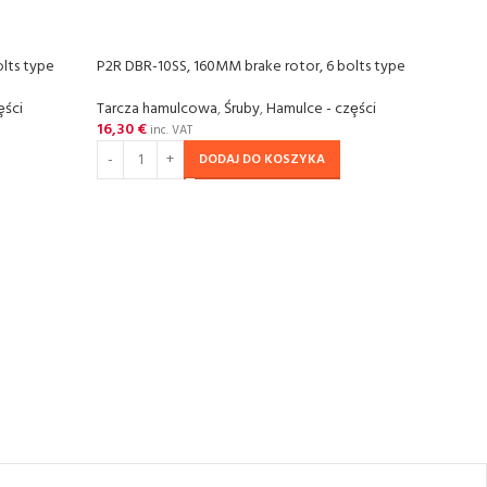
lts type
P2R DBR-10SS, 160MM brake rotor, 6 bolts type
P2R D
ȩści
Tarcza hamulcowa
,
Śruby
,
Hamulce - czȩści
Tarc
16,30
€
20,4
inc. VAT
DODAJ DO KOSZYKA