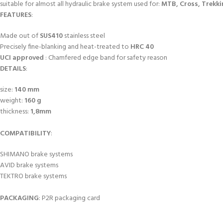
suitable for almost all hydraulic brake system used for:
MTB, Cross, Trekki
FEATURES
:
Made out of
SUS410
stainless steel
Precisely fine-blanking and heat-treated to
HRC 40
UCI approved
: Chamfered edge band for safety reason
DETAILS
:
size:
140 mm
weight:
160 g
thickness:
1,8mm
COMPATIBILITY
:
SHIMANO brake systems
AVID brake systems
TEKTRO brake systems
PACKAGING
: P2R packaging card