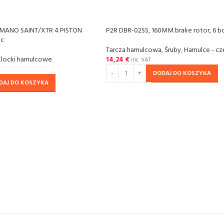
IMANO SAINT/XTR 4 PISTON
P2R DBR-02SS, 160MM brake rotor, 6 bo
ic
Tarcza hamulcowa
,
Śruby
,
Hamulce - cz
Klocki hamulcowe
14,24
€
inc. VAT
DODAJ DO KOSZYKA
DAJ DO KOSZYKA