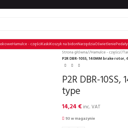
laskowe
Hamulce - czȩści
Kaski
Koszyk na bidon
Narzȩdzia
Oświetlenie
Pedały
Strona główna
/
Hamulce - czȩści
/
Ta
P2R DBR-10SS, 140MM brake rotor, 6
P2R DBR-10SS, 1
type
14,24
€
inc. VAT
93 w magazynie