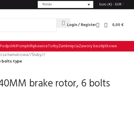
Polski
Euro (€) - EUR
Login / Register
0,00
€
Podpórki
Pompki
Rȩkawice
Torby
Zamkniȩcia
Zawory bezdętkowe
rcza hamulcowa
/
Śruby
/
 bolts type
40MM brake rotor, 6 bolts