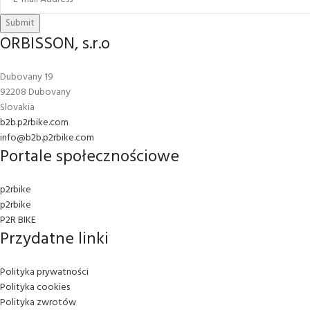
Submit
ORBISSON, s.r.o
Dubovany 19
92208 Dubovany
Slovakia
b2b.p2rbike.com
info@b2b.p2rbike.com
Portale społecznościowe
p2rbike
p2rbike
P2R BIKE
Przydatne linki
Polityka prywatności
Polityka cookies
Polityka zwrotów