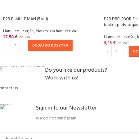
P2R B-MULTIMAN (5 in 1)
P2R DBP-03OR SH
brakes pads, organ
Hamulce - czȩści
,
Narzȩdzia hamulcowe
27,58
€
Hamulce - czȩści
,
inc. VAT
9,13
€
inc. VAT
DODAJ DO KOSZYKA
DO
Do you like our products?
Work with us!
ontact Us!
Sign in to our Newsletter
We do not send spam.