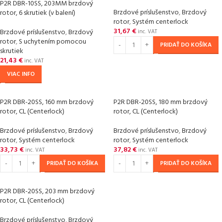
P2R DBR-10SS, 203MM brzdový
Brzdové príslušenstvo
,
Brzdový
rotor, 6 skrutiek (v balení)
rotor
,
Systém centerlock
31,67
€
Brzdové príslušenstvo
,
Brzdový
inc. VAT
rotor
,
S uchytením pomocou
PRIDAŤ DO KOŠÍKA
skrutiek
21,43
€
inc. VAT
VIAC INFO
P2R DBR-20SS, 160 mm brzdový
P2R DBR-20SS, 180 mm brzdový
rotor, CL (Centerlock)
rotor, CL (Centerlock)
Brzdové príslušenstvo
,
Brzdový
Brzdové príslušenstvo
,
Brzdový
rotor
,
Systém centerlock
rotor
,
Systém centerlock
33,73
€
37,82
€
inc. VAT
inc. VAT
PRIDAŤ DO KOŠÍKA
PRIDAŤ DO KOŠÍKA
P2R DBR-20SS, 203 mm brzdový
rotor, CL (Centerlock)
Brzdové príslušenstvo
,
Brzdový