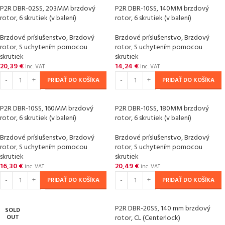
P2R DBR-02SS, 203MM brzdový
P2R DBR-10SS, 140MM brzdový
rotor, 6 skrutiek (v balení)
rotor, 6 skrutiek (v balení)
Brzdové príslušenstvo
,
Brzdový
Brzdové príslušenstvo
,
Brzdový
rotor
,
S uchytením pomocou
rotor
,
S uchytením pomocou
skrutiek
skrutiek
20,39
€
14,24
€
inc. VAT
inc. VAT
PRIDAŤ DO KOŠÍKA
PRIDAŤ DO KOŠÍKA
P2R DBR-10SS, 160MM brzdový
P2R DBR-10SS, 180MM brzdový
rotor, 6 skrutiek (v balení)
rotor, 6 skrutiek (v balení)
Brzdové príslušenstvo
,
Brzdový
Brzdové príslušenstvo
,
Brzdový
rotor
,
S uchytením pomocou
rotor
,
S uchytením pomocou
skrutiek
skrutiek
16,30
€
20,49
€
inc. VAT
inc. VAT
PRIDAŤ DO KOŠÍKA
PRIDAŤ DO KOŠÍKA
P2R DBR-20SS, 140 mm brzdový
SOLD
OUT
rotor, CL (Centerlock)