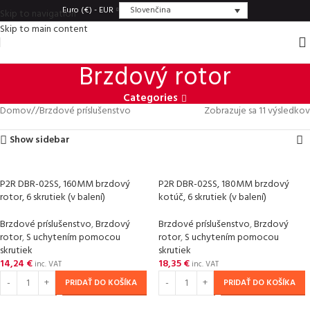
Slovenčina
Euro (€) - EUR
Skip to navigation
Skip to main content
Brzdový rotor
Categories
Domov
/
Brzdové príslušenstvo
Zobrazuje sa 11 výsledkov
Show sidebar
P2R DBR-02SS, 160MM brzdový
P2R DBR-02SS, 180MM brzdový
rotor, 6 skrutiek (v balení)
kotúč, 6 skrutiek (v balení)
Brzdové príslušenstvo
,
Brzdový
Brzdové príslušenstvo
,
Brzdový
rotor
,
S uchytením pomocou
rotor
,
S uchytením pomocou
skrutiek
skrutiek
14,24
€
18,35
€
inc. VAT
inc. VAT
PRIDAŤ DO KOŠÍKA
PRIDAŤ DO KOŠÍKA