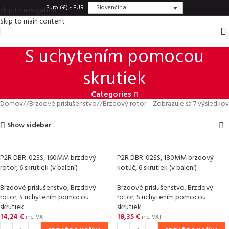
Slovenčina
Euro (€) - EUR
Skip to navigation
Skip to main content
S uchytením pomocou
skrutiek
Categories
Domov
/
Brzdové príslušenstvo
/
Brzdový rotor
Zobrazuje sa 7 výsledkov
Show sidebar
P2R DBR-02SS, 160MM brzdový
P2R DBR-02SS, 180MM brzdový
rotor, 6 skrutiek (v balení)
kotúč, 6 skrutiek (v balení)
Brzdové príslušenstvo
,
Brzdový
Brzdové príslušenstvo
,
Brzdový
rotor
,
S uchytením pomocou
rotor
,
S uchytením pomocou
skrutiek
skrutiek
14,24
€
18,35
€
inc. VAT
inc. VAT