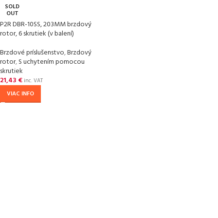
SOLD
OUT
P2R DBR-10SS, 203MM brzdový
rotor, 6 skrutiek (v balení)
Brzdové príslušenstvo
,
Brzdový
rotor
,
S uchytením pomocou
skrutiek
21,43
€
inc. VAT
VIAC INFO