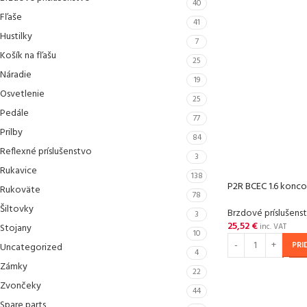
40
Fľaše
41
Hustilky
7
Košík na fľašu
25
Náradie
19
Osvetlenie
25
Pedále
77
Prilby
84
Reflexné príslušenstvo
3
Rukavice
138
P2R BCEC 1.6 konc
Rukoväte
78
Šiltovky
Brzdové príslušens
3
25,52
€
Stojany
inc. VAT
10
PRI
Uncategorized
4
Zámky
22
Zvončeky
44
Spare parts