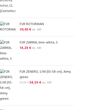
P2R ROTORMAN
30,65
€
inc. VAT
P2R ZARRIA, lime-white, S
14,24
€
inc. VAT
P2R ZENERO, S/M (55-58 cm), Army
green
54,03
€
67,55
€
inc. VAT