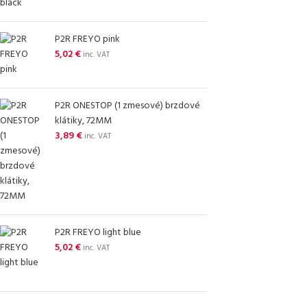
P2R FREYO pink
5,02
€
inc. VAT
P2R ONESTOP (1 zmesové) brzdové
klátiky, 72MM
3,89
€
inc. VAT
P2R FREYO light blue
5,02
€
inc. VAT