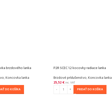
ovka brzdového lanka
P2R SCEC 1.2 kocovky radiace lanka
tvo
,
Koncovka lanka
Brzdové príslušenstvo
,
Koncovka lanka
25,52
€
inc. VAT
DAŤ DO KOŠÍKA
PRIDAŤ DO KOŠÍKA