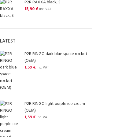
P2R RAXXA black, S
15,90
€
inc. VAT
LATEST
P2R RINGO dark blue space rocket
(OEM)
1,59
€
inc. VAT
P2R RINGO light purple ice cream
(OEM)
1,59
€
inc. VAT