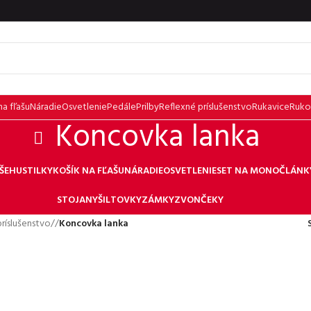
na fľašu
Náradie
Osvetlenie
Pedále
Prilby
Reflexné príslušenstvo
Rukavice
Ruko
Koncovka lanka
ŠE
HUSTILKY
KOŠÍK NA FĽAŠU
NÁRADIE
OSVETLENIE
SET NA MONOČLÁNK
STOJANY
ŠILTOVKY
ZÁMKY
ZVONČEKY
ríslušenstvo
/
Koncovka lanka