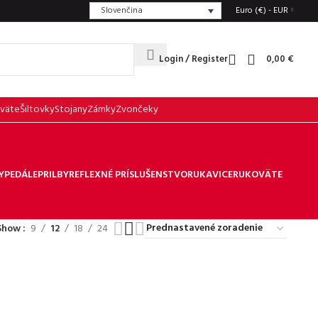
Slovenčina
Euro (€) - EUR
Login / Register
0,00
€
väte
Šiltovky
Stojany
Zámky
Zvončeky
Y
PEDÁLE
PRILBY
REFLEXNÉ PRÍSLUŠENSTVO
RUKAVICE
RUKOVÄTE
Show
9
12
18
24