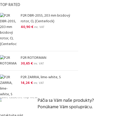
TOP RATED
P2R DBR-20SS, 203 mm brzdový
rotor, CL (Centerlock)
40,90
€
inc. VAT
P2R ROTORMAN
30,65
€
inc. VAT
P2R ZARRIA, lime-white, S
14,24
€
inc. VAT
Páčia sa Vám naše produkty?
Ponúkame Vám spoluprácu.
ontaktujte nás!