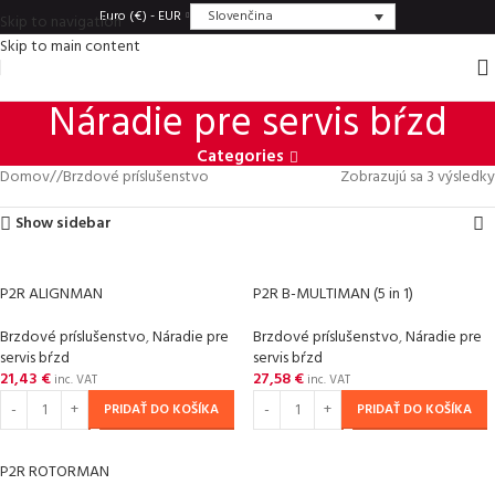
Slovenčina
Euro (€) - EUR
Skip to navigation
Skip to main content
Náradie pre servis bŕzd
Categories
Domov
/
Brzdové príslušenstvo
Zobrazujú sa 3 výsledky
Show sidebar
P2R ALIGNMAN
P2R B-MULTIMAN (5 in 1)
Brzdové príslušenstvo
,
Náradie pre
Brzdové príslušenstvo
,
Náradie pre
servis bŕzd
servis bŕzd
21,43
€
27,58
€
inc. VAT
inc. VAT
PRIDAŤ DO KOŠÍKA
PRIDAŤ DO KOŠÍKA
P2R ROTORMAN