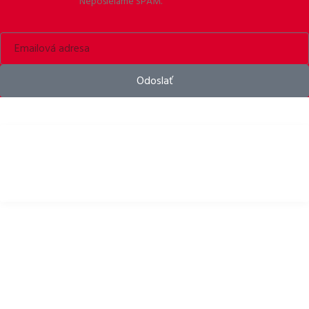
Neposielame SPAM.
Odoslať
Bike helmets, bike apparel & bike accessories
DÔLEŽITÉ ODKAZY
Zásady ochrany osobných údajov
Pravidlá používania Cookies
Vrátenie tovaru
Obchodné podmienky