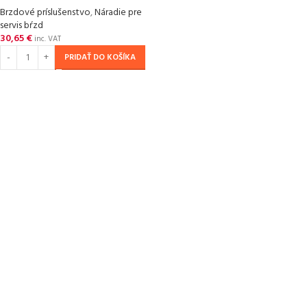
Brzdové príslušenstvo
,
Náradie pre
servis bŕzd
30,65
€
inc. VAT
PRIDAŤ DO KOŠÍKA