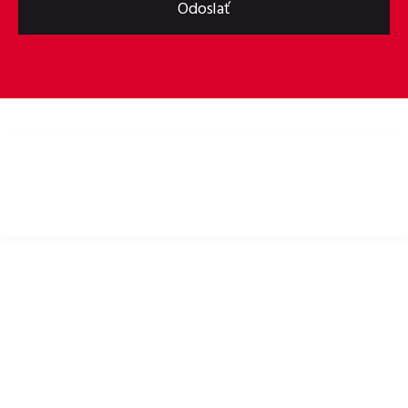
Odoslať
Bike helmets, bike apparel & bike accessories
DÔLEŽITÉ ODKAZY
Zásady ochrany osobných údajov
Pravidlá používania Cookies
Vrátenie tovaru
Obchodné podmienky
Na stiahnutie