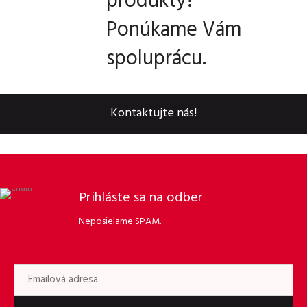
produkty?
Ponúkame Vám
spoluprácu.
Kontaktujte nás!
Prihláste sa na odber
Neposielame SPAM.