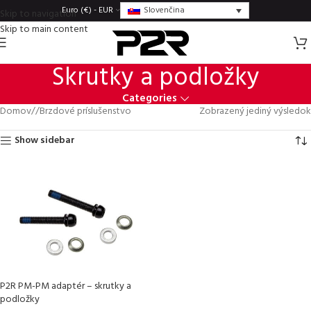
Slovenčina
Euro (€) - EUR
Skip to navigation
Skip to main content
Skrutky a podložky
Categories
Domov
/
Brzdové príslušenstvo
Zobrazený jediný výsledok
Show sidebar
P2R PM-PM adaptér – skrutky a
podložky