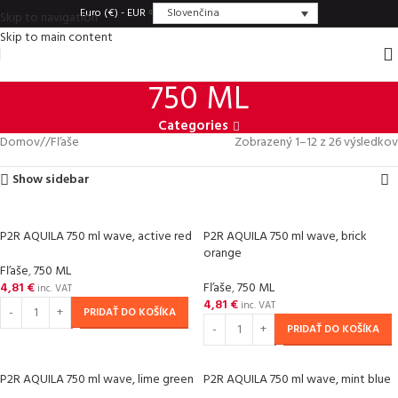
Slovenčina
Euro (€) - EUR
Skip to navigation
Skip to main content
750 ML
Categories
Domov
/
Fľaše
Zobrazený 1–12 z 26 výsledkov
Show sidebar
P2R AQUILA 750 ml wave, active red
P2R AQUILA 750 ml wave, brick
orange
Fľaše
,
750 ML
4,81
€
Fľaše
,
750 ML
inc. VAT
4,81
€
inc. VAT
PRIDAŤ DO KOŠÍKA
PRIDAŤ DO KOŠÍKA
P2R AQUILA 750 ml wave, lime green
P2R AQUILA 750 ml wave, mint blue