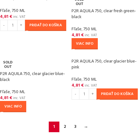
OUT
Fľaše
,
750 ML
P2R AQUILA 750, clear fresh green-
4,81
€
black
inc. VAT
PRIDAŤ DO KOŠÍKA
Fľaše
,
750 ML
4,81
€
inc. VAT
VIAC INFO
P2R AQUILA 750, clear glacier blue-
SOLD
OUT
pink
P2R AQUILA 750, clear glacier blue-
Fľaše
,
750 ML
black
4,81
€
inc. VAT
Fľaše
,
750 ML
PRIDAŤ DO KOŠÍKA
4,81
€
inc. VAT
VIAC INFO
1
2
3
→