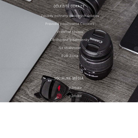
DÔLEŽITÉ ODKAZY
Zásady ochrany osobných údajov
Pravidlá používania Cookies
Vrátenie tovaru
Obchodné podmienky
Na stiahnutie
B2B Zóna
SOCIÁLNE MÉDIÁ
p2rbike
p2rbike
P2R BIKE
ORBISSON, S.R.O
Dubovany 19