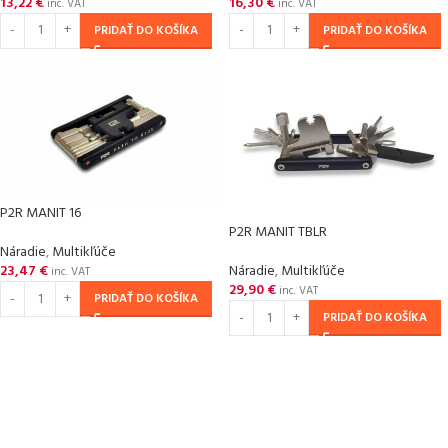
13,22
€
16,30
€
inc. VAT
inc. VAT
PRIDAŤ DO KOŠÍKA
PRIDAŤ DO KOŠÍKA
P2R MANIT 16
P2R MANIT TBLR
Náradie
,
Multikľúče
Náradie
,
Multikľúče
23,47
€
inc. VAT
29,90
€
inc. VAT
PRIDAŤ DO KOŠÍKA
PRIDAŤ DO KOŠÍKA