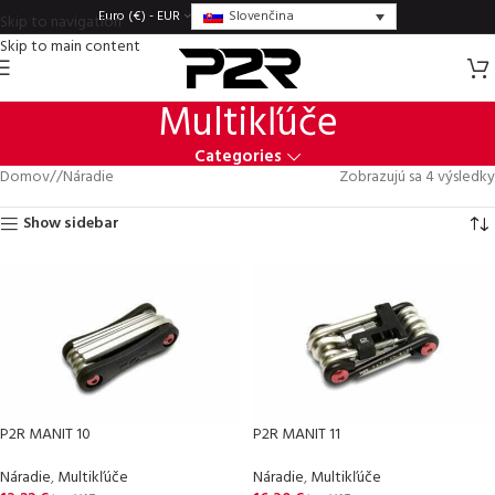
Slovenčina
Euro (€) - EUR
Skip to navigation
Skip to main content
Multikľúče
Categories
Domov
/
Náradie
Zobrazujú sa 4 výsledky
Show sidebar
P2R MANIT 10
P2R MANIT 11
Náradie
,
Multikľúče
Náradie
,
Multikľúče