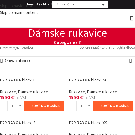
Slovenčina
Euro (€) - EUR
Skip to navigation
Skip to main content
Dámske rukavice
Categories
Domov
/
Rukavice
Zobrazený 1–12 z 62 výsledkov
Show sidebar
P2R RAXXA black, L
P2R RAXXA black, M
Rukavice
,
Dámske rukavice
Rukavice
,
Dámske rukavice
15,90
€
15,90
€
inc. VAT
inc. VAT
PRIDAŤ DO KOŠÍKA
PRIDAŤ DO KOŠÍKA
P2R RAXXA black, S
P2R RAXXA black, XS
Rukavice
,
Dámske rukavice
Rukavice
,
Dámske rukavice