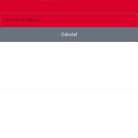
Odoslať
Bike helmets, bike apparel & bike accessories
DÔLEŽITÉ ODKAZY
Zásady ochrany osobných údajov
Pravidlá používania Cookies
Vrátenie tovaru
Obchodné podmienky