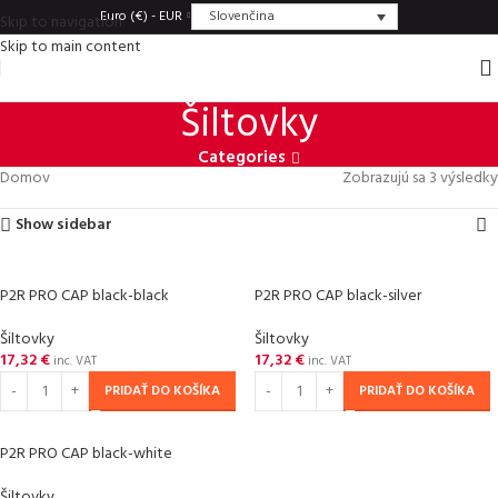
Slovenčina
Euro (€) - EUR
Skip to navigation
Skip to main content
Šiltovky
Categories
Domov
Zobrazujú sa 3 výsledky
Show sidebar
P2R PRO CAP black-black
P2R PRO CAP black-silver
Šiltovky
Šiltovky
17,32
€
17,32
€
inc. VAT
inc. VAT
PRIDAŤ DO KOŠÍKA
PRIDAŤ DO KOŠÍKA
P2R PRO CAP black-white
Šiltovky