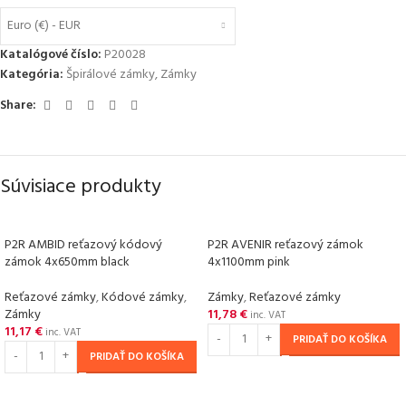
Euro (€) - EUR
Katalógové číslo:
P20028
Kategória:
Špirálové zámky
,
Zámky
Share:
Súvisiace produkty
P2R AMBID reťazový kódový
P2R AVENIR reťazový zámok
zámok 4x650mm black
4x1100mm pink
Reťazové zámky
,
Kódové zámky
,
Zámky
,
Reťazové zámky
Zámky
11,78
€
inc. VAT
11,17
€
inc. VAT
PRIDAŤ DO KOŠÍKA
PRIDAŤ DO KOŠÍKA