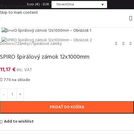
Slovenčina
Euro (€) - EUR
Skip to navigation
Skip to main content
Click to enlarge
Domov
/
Zámky
/
Špirálové zámky
SPIRO špirálový zámok 12x1000mm
11,17
€
inc. VAT
770 na sklade
PRIDAŤ DO KOŠÍKA
Add to wishlist