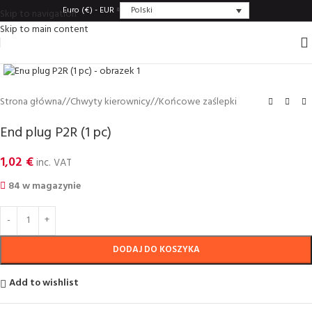
Polski
Euro (€) - EUR
Skip to navigation
Skip to main content
Click to enlarge
Strona główna
/
Chwyty kierownicy
/
Końcowe zaślepki
End plug P2R (1 pc)
1,02
€
inc. VAT
84 w magazynie
DODAJ DO KOSZYKA
Add to wishlist