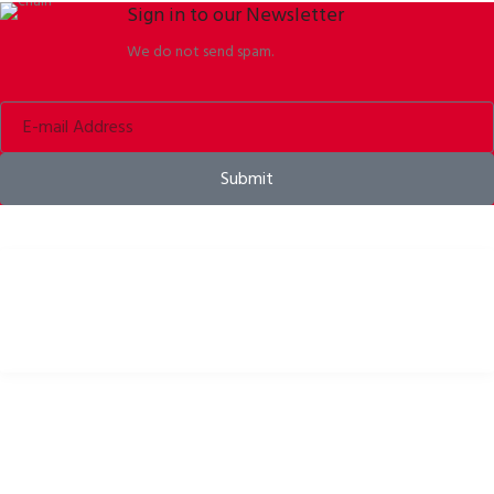
Sign in to our Newsletter
We do not send spam.
Submit
Kaski rowerowe, odzież rowerowa i akcesoria rowerowe
PRZYDATNE LINKI
Polityka prywatności
Polityka cookies