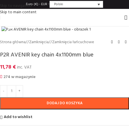
Polski
Euro (€) - EUR
Skip to navigation
Skip to main content
Click to enlarge
Strona główna
/
Zamkniȩcia
/
Zamkniȩcia łańcuchowe
P2R AVENIR key chain 4x1100mm blue
11,78
€
inc. VAT
274 w magazynie
DODAJ DO KOSZYKA
Add to wishlist