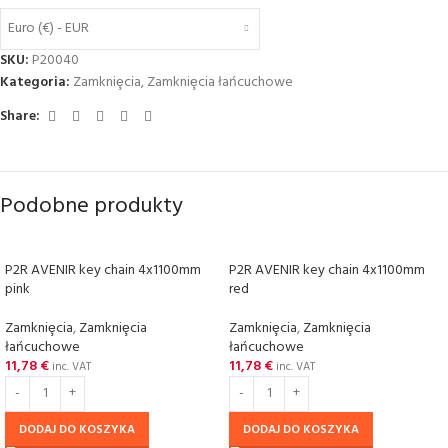
Euro (€) - EUR
SKU:
P20040
Kategoria:
Zamkniȩcia
,
Zamkniȩcia łańcuchowe
Share:
Podobne produkty
P2R AVENIR key chain 4x1100mm
P2R AVENIR key chain 4x1100mm
pink
red
Zamkniȩcia
,
Zamkniȩcia
Zamkniȩcia
,
Zamkniȩcia
łańcuchowe
łańcuchowe
11,78
€
11,78
€
inc. VAT
inc. VAT
DODAJ DO KOSZYKA
DODAJ DO KOSZYKA