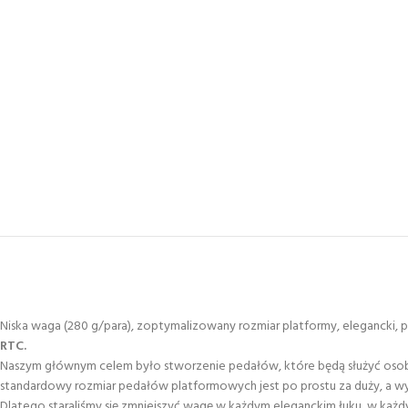
Niska waga (280 g/para), zoptymalizowany rozmiar platformy, elegancki,
RTC.
Naszym głównym celem było stworzenie pedałów, które będą służyć osobo
standardowy rozmiar pedałów platformowych jest po prostu za duży, a 
Dlatego staraliśmy się zmniejszyć wagę w każdym eleganckim łuku, w każd