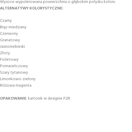
Wysoce wypolerowana powierzchnia o głębokim połysku koloru
ALTERNATYWY KOLORYSTYCZNE:
Czarny
Brąz miedziany
Czerwony
Granatowy
Jasnoniebieski
Złoty
Fioletowy
Pomarańczowy
Szary tytanowy
Limonkowo-zielony
Różowa magenta
OPAKOWANIE
: kartonik w designie P2R