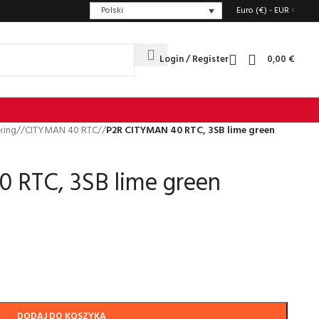
Polski
Euro (€) - EUR
Login / Register
0,00
€
king
/
CITYMAN 40 RTC
/
P2R CITYMAN 40 RTC, 3SB lime green
 RTC, 3SB lime green
DODAJ DO KOSZYKA