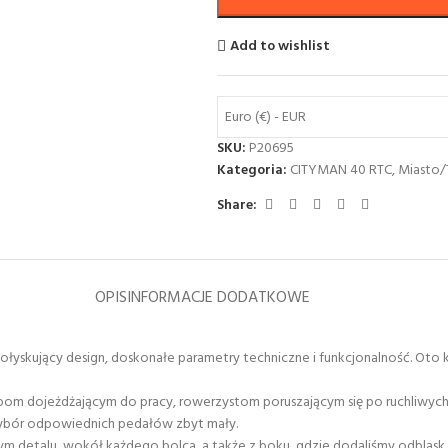
Add to wishlist
Euro (€) - EUR
SKU:
P20695
Kategoria:
CITYMAN 40 RTC
,
Miasto/
Share:
OPIS
INFORMACJE DODATKOWE
 połyskujący design, doskonałe parametry techniczne i funkcjonalność. O
m dojeżdżającym do pracy, rowerzystom poruszającym się po ruchliwych 
wybór odpowiednich pedałów zbyt mały.
ym detalu, wokół każdego bolca, a także z boku, gdzie dodaliśmy odblask