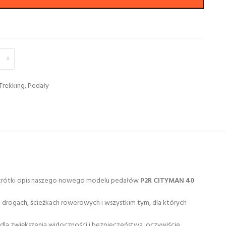
Trekking
,
Pedały
to krótki opis naszego nowego modelu pedałów
P2R CITYMAN 40
drogach, ścieżkach rowerowych i wszystkim tym, dla których
 dla zwiększenia widoczności i bezpieczeństwa, oczywiście