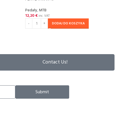
Pedały
,
MTB
MTB
,
12,20
€
30,6
inc. VAT
DODAJ DO KOSZYKA
Contact Us!
Submit