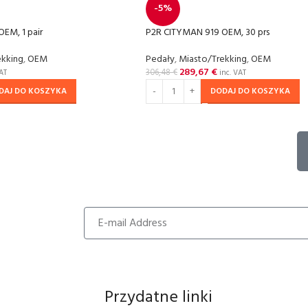
-5%
EM, 1 pair
P2R CITYMAN 919 OEM, 30 prs
ekking
,
OEM
Pedały
,
Miasto/Trekking
,
OEM
289,67
€
306,48
€
AT
inc. VAT
DAJ DO KOSZYKA
DODAJ DO KOSZYKA
Przydatne linki