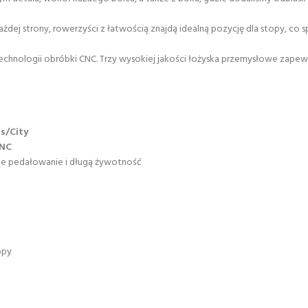
ażdej strony, rowerzyści z łatwością znajdą idealną pozycję dla stopy, co
ologii obróbki CNC. Trzy wysokiej jakości łożyska przemysłowe zapewni
s/City
NC
ne pedałowanie i długą żywotność
opy