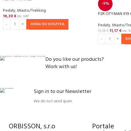
-5%
Pedały
,
Miasto/Trekking
P2R CITYMAN 919 O
16,30
€
inc. VAT
DODAJ DO KOSZYKA
Pedały
,
Miasto/Tr
11,17
€
11,78
€
inc. V
DO
Do you like our products?
Work with us!
Sign in to our Newsletter
We do not send spam.
ORBISSON, s.r.o
Portale