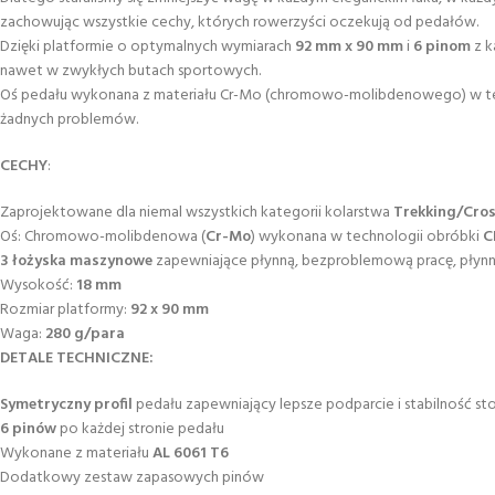
zachowując wszystkie cechy, których rowerzyści oczekują od pedałów.
Dzięki platformie o optymalnych wymiarach
92 mm x 90 mm
i
6 pinom
z k
nawet w zwykłych butach sportowych.
Oś pedału wykonana z materiału Cr-Mo (chromowo-molibdenowego) w techn
żadnych problemów.
CECHY
:
Zaprojektowane dla niemal wszystkich kategorii kolarstwa
Trekking/Cros
Oś: Chromowo-molibdenowa (
Cr-Mo
) wykonana w technologii obróbki
C
3 łożyska maszynowe
zapewniające płynną, bezproblemową pracę, płyn
Wysokość:
18 mm
Rozmiar platformy:
92 x 90 mm
Waga:
280 g/para
DETALE TECHNICZNE:
Symetryczny profil
pedału zapewniający lepsze podparcie i stabilność st
6 pinów
po każdej stronie pedału
Wykonane z materiału
AL 6061 T6
Dodatkowy zestaw zapasowych pinów