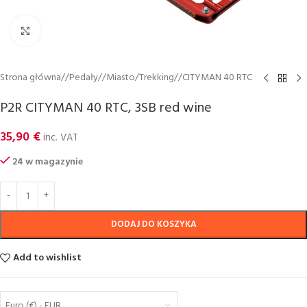
Click to enlarge
Strona główna
/
Pedały
/
Miasto/Trekking
/
CITYMAN 40 RTC
P2R CITYMAN 40 RTC, 3SB red wine
35,90
€
inc. VAT
24 w magazynie
DODAJ DO KOSZYKA
Add to wishlist
Euro (€) - EUR