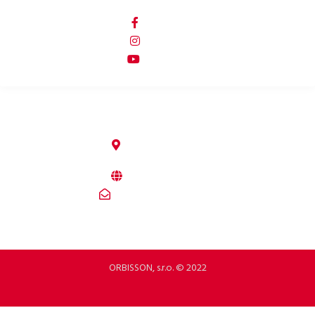
PORTALE SPOŁECZNOŚCIOWE
p2rbike
p2rbike
P2R BIKE
ORBISSON, S.R.O
Dubovany 19
92208 Dubovany
Slovakia
b2b.p2rbike.com
info@b2b.p2rbike.com
ORBISSON, s.r.o. © 2022