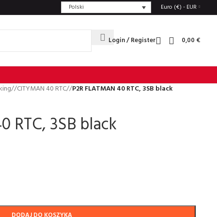
Polski
Euro (€) - EUR
Login / Register
0,00
€
king
/
CITYMAN 40 RTC
/
P2R FLATMAN 40 RTC, 3SB black
 RTC, 3SB black
DODAJ DO KOSZYKA