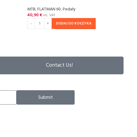
MTB
,
FLATMAN 60
,
Pedały
MTB
,
40,90
€
61,4
inc. VAT
DODAJ DO KOSZYKA
Contact Us!
Submit