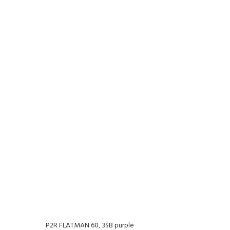
P2R FLATMAN 60, 3SB purple
P2R F