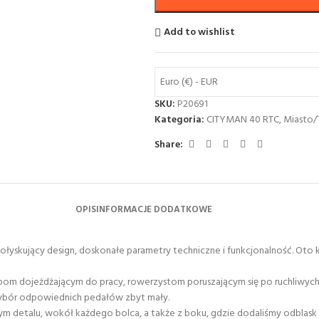
Add to wishlist
Euro (€) - EUR
SKU:
P20691
Kategoria:
CITYMAN 40 RTC
,
Miasto/
Share:
OPIS
INFORMACJE DODATKOWE
 połyskujący design, doskonałe parametry techniczne i funkcjonalność. O
m dojeżdżającym do pracy, rowerzystom poruszającym się po ruchliwych 
wybór odpowiednich pedałów zbyt mały.
ym detalu, wokół każdego bolca, a także z boku, gdzie dodaliśmy odblask