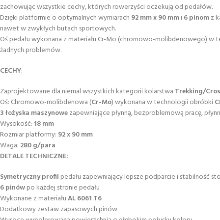
zachowując wszystkie cechy, których rowerzyści oczekują od pedałów.
Dzięki platformie o optymalnych wymiarach
92 mm x 90 mm
i
6 pinom
z k
nawet w zwykłych butach sportowych.
Oś pedału wykonana z materiału Cr-Mo (chromowo-molibdenowego) w techn
żadnych problemów.
CECHY
:
Zaprojektowane dla niemal wszystkich kategorii kolarstwa
Trekking/Cros
Oś: Chromowo-molibdenowa (
Cr-Mo
) wykonana w technologii obróbki
C
3 łożyska maszynowe
zapewniające płynną, bezproblemową pracę, płyn
Wysokość:
18 mm
Rozmiar platformy:
92 x 90 mm
Waga:
280 g/para
DETALE TECHNICZNE:
Symetryczny profil
pedału zapewniający lepsze podparcie i stabilność st
6 pinów
po każdej stronie pedału
Wykonane z materiału
AL 6061 T6
Dodatkowy zestaw zapasowych pinów