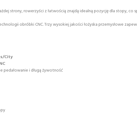
ażdej strony, rowerzyści z łatwością znajdą idealną pozycję dla stopy, co
ologii obróbki CNC. Trzy wysokiej jakości łożyska przemysłowe zapewni
s/City
NC
ne pedałowanie i długą żywotność
opy