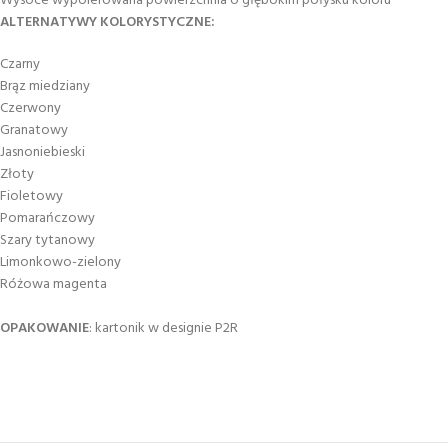
Wysoce wypolerowana powierzchnia o głębokim połysku koloru
ALTERNATYWY KOLORYSTYCZNE:
Czarny
Brąz miedziany
Czerwony
Granatowy
Jasnoniebieski
Złoty
Fioletowy
Pomarańczowy
Szary tytanowy
Limonkowo-zielony
Różowa magenta
OPAKOWANIE
: kartonik w designie P2R