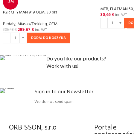
-5%
MTB
,
FLATMAN 50
,
P2R CITYMAN 919 OEM, 30 prs
30,65
€
inc. VAT
DO
Pedały
,
Miasto/Trekking
,
OEM
289,67
€
306,48
€
inc. VAT
DODAJ DO KOSZYKA
Do you like our products?
Work with us!
Sign in to our Newsletter
We do not send spam.
ORBISSON, s.r.o
Portale