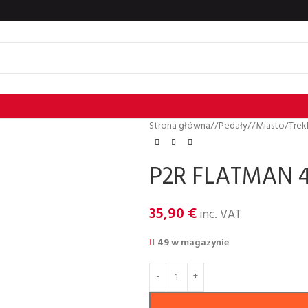
Strona główna
/
Pedały
/
Miasto/Trek
P2R FLATMAN 40
35,90
€
inc. VAT
49 w magazynie