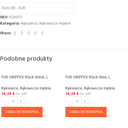
Euro (€) - EUR
SKU:
P20053
Kategoria:
Rȩkawice
,
Rękawicze męskie
Share:
Podobne produkty
P2R GRIPPEX black-black, L
P2R GRIPPEX black-blue, L
Rȩkawice
,
Rękawicze męskie
Rȩkawice
,
Rękawicze męskie
14,24
€
14,24
€
inc. VAT
inc. VAT
DODAJ DO KOSZYKA
DODAJ DO KOSZYKA