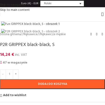
Polski
Euro (€) - EUR
Skip to navigation
Skip to main content
Click to enlarge
Strona główna
/
Rȩkawice
/
Rękawicze męskie
P2R GRIPPEX black-black, S
14,24
€
inc. VAT
47 w magazynie
DODAJ DO KOSZYKA
Add to wishlist