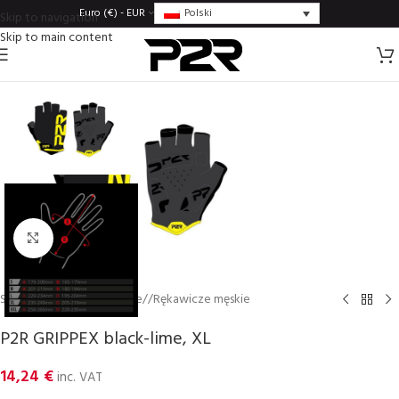
Polski
Euro (€) - EUR
Skip to navigation
Skip to main content
Click to enlarge
Strona główna
/
Rȩkawice
/
Rękawicze męskie
P2R GRIPPEX black-lime, XL
14,24
€
inc. VAT