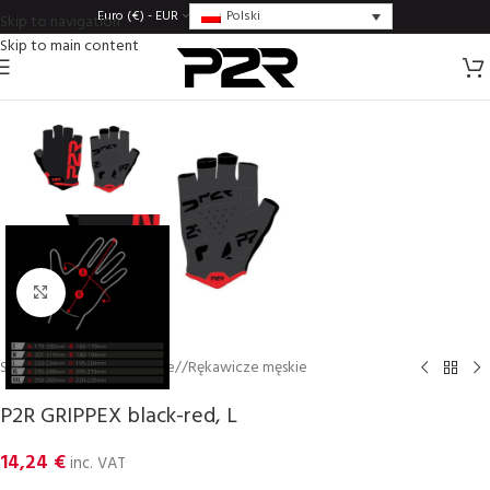
Polski
Euro (€) - EUR
Skip to navigation
Skip to main content
Click to enlarge
Strona główna
/
Rȩkawice
/
Rękawicze męskie
P2R GRIPPEX black-red, L
14,24
€
inc. VAT