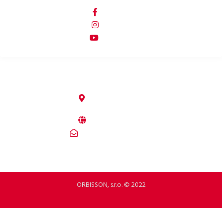
p2rbike
p2rbike
P2R BIKE
ORBISSON, S.R.O
Dubovany 19
92208 Dubovany
Slovakia
b2b.p2rbike.com
info@b2b.p2rbike.com
ORBISSON, s.r.o. © 2022