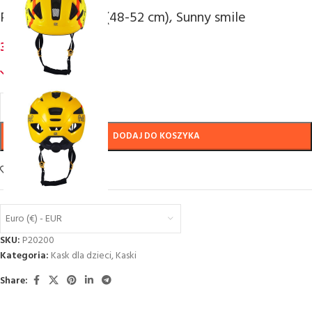
P2R MASCOT, XS (48-52 cm), Sunny smile
36,80
€
inc. VAT
57 w magazynie
DODAJ DO KOSZYKA
Add to wishlist
Euro (€) - EUR
SKU:
P20200
Kategoria:
Kask dla dzieci
,
Kaski
Share: