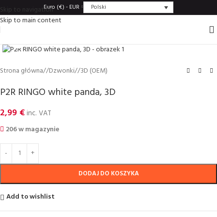
Polski
Euro (€) - EUR
Skip to navigation
Skip to main content
Click to enlarge
Strona główna
/
Dzwonki
/
3D (OEM)
P2R RINGO white panda, 3D
2,99
€
inc. VAT
206 w magazynie
DODAJ DO KOSZYKA
Add to wishlist