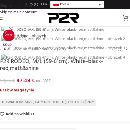
Polski
Euro (€) - EUR
Skip to navigation
Skip to main content
Click to enlarge
-20%
SOLD
Strona główna
/
Kaski
/
Kask drogowy
OUT
P2R RODEO, M/L (59-61cm), White-black-
red,matt&shine
47,48
€
59,35
€
inc. VAT
Brak w magazynie
Add to wishlist