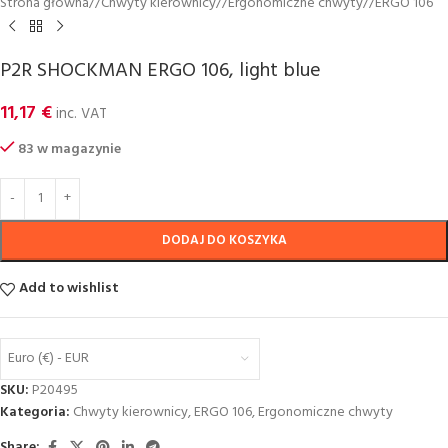
Strona główna
/
Chwyty kierownicy
/
Ergonomiczne chwyty
/
ERGO 106
P2R SHOCKMAN ERGO 106, light blue
11,17
€
inc. VAT
83 w magazynie
DODAJ DO KOSZYKA
Add to wishlist
Euro (€) - EUR
SKU:
P20495
Kategoria:
Chwyty kierownicy
,
ERGO 106
,
Ergonomiczne chwyty
Share: