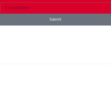
Submit
Kaski rowerowe, odzież rowerowa i akcesoria rowerowe
PRZYDATNE LINKI
Polityka prywatności
Polityka cookies
Polityka zwrotów
Zasady i warunki
Pliki do pobrania