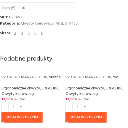
Euro (€) - EUR
SKU:
P20492
Kategoria:
Chwyty kierownicy
,
MTB
,
STR 130
Share:
Podobne produkty
P2R SHOCKMAN ERGO 106, orange
P2R SHOCKMAN ERGO 106, red
Ergonomiczne chwyty
,
ERGO 106
,
Ergonomiczne chwyty
,
ERGO 106
,
Chwyty kierownicy
Chwyty kierownicy
11,17
€
11,17
€
inc. VAT
inc. VAT
DODAJ DO KOSZYKA
DODAJ DO KOSZYKA