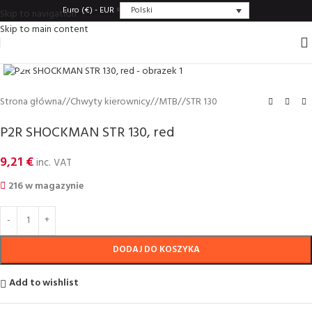
Polski
Euro (€) - EUR
Skip to navigation
Skip to main content
Click to enlarge
Strona główna
/
Chwyty kierownicy
/
MTB
/
STR 130
P2R SHOCKMAN STR 130, red
9,21
€
inc. VAT
216 w magazynie
DODAJ DO KOSZYKA
Add to wishlist