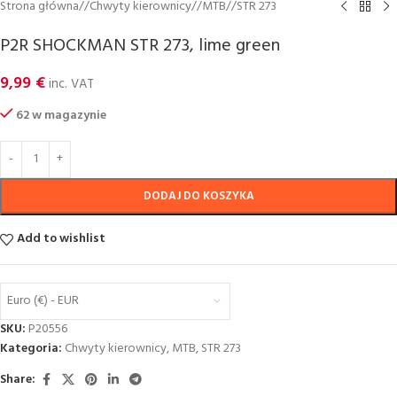
Strona główna
/
Chwyty kierownicy
/
MTB
/
STR 273
P2R SHOCKMAN STR 273, lime green
9,99
€
inc. VAT
62 w magazynie
DODAJ DO KOSZYKA
Add to wishlist
Euro (€) - EUR
SKU:
P20556
Kategoria:
Chwyty kierownicy
,
MTB
,
STR 273
Share: