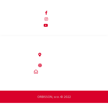
PORTALE SPOŁECZNOŚCIOWE
p2rbike
p2rbike
P2R BIKE
ORBISSON, S.R.O
Dubovany 19
92208 Dubovany
Slovakia
b2b.p2rbike.com
info@b2b.p2rbike.com
ORBISSON, s.r.o. © 2022