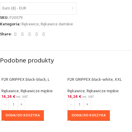
Euro (€) - EUR
SKU:
P20079
Kategoria:
Rȩkawice
,
Rękawice damskie
Share:
Podobne produkty
P2R GRIPPEX black-black, L
P2R GRIPPEX black-white, XXL
Rȩkawice
,
Rękawicze męskie
Rȩkawice
,
Rękawicze męskie
14,24
€
14,24
€
inc. VAT
inc. VAT
DODAJ DO KOSZYKA
DODAJ DO KOSZYKA