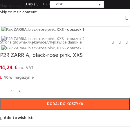
Polski
Euro (€) - EUR
Skip to navigation
Skip to main content
Click to enlarge
Strona główna
/
Rȩkawice
/
Rękawice damskie
P2R ZARRIA, black-rose pink, XXS
14,24
€
inc. VAT
40 w magazynie
DODAJ DO KOSZYKA
Add to wishlist