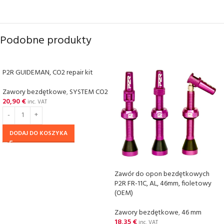
Podobne produkty
P2R GUIDEMAN, CO2 repair kit
Zawory bezdętkowe
,
SYSTEM CO2
20,90
€
inc. VAT
DODAJ DO KOSZYKA
Zawór do opon bezdętkowych
P2R FR-11C, AL, 46mm, fioletowy
(OEM)
Zawory bezdętkowe
,
46 mm
18,35
€
inc. VAT