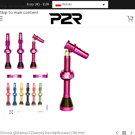
Polski
Euro (€) - EUR
Skip to navigation
Skip to main content
Click to enlarge
Strona główna
/
Zawory bezdętkowe
/
46 mm