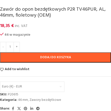
Zawór do opon bezdętkowych P2R TV46PUR, AL,
46mm, fioletowy (OEM)
18,35
€
inc. VAT
46 w magazynie
DODAJ DO KOSZYKA
Add to wishlist
Euro (€) - EUR
SKU:
P20615
Kategoria:
46 mm
,
Zawory bezdętkowe
Share: