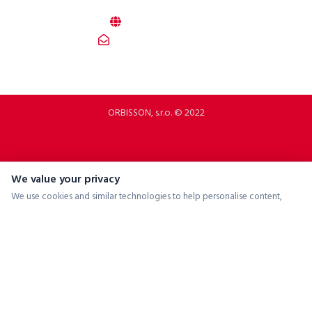
Slovakia
b2b.p2rbike.com
info@b2b.p2rbike.com
ORBISSON, s.r.o. © 2022
We value your privacy
We use cookies and similar technologies to help personalise content,
tailor and measure ads, and provide a better experience. By clicking
"Accept All", you consent to the use of all cookies.
Accept All
Reject All
Manage Preferences
Powered by
ConsentManager