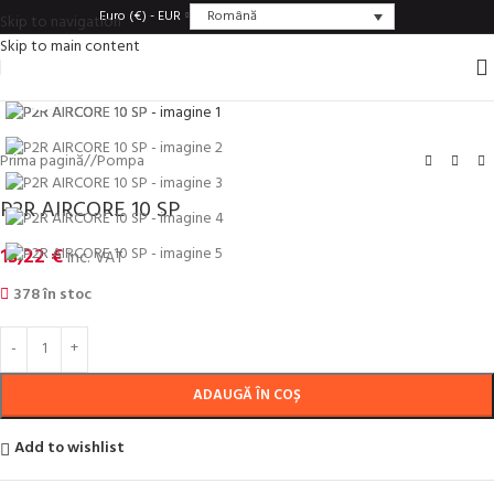
Română
Euro (€) - EUR
Skip to navigation
Skip to main content
Click to enlarge
Prima pagină
/
Pompa
P2R AIRCORE 10 SP
13,22
€
inc. VAT
378 în stoc
ADAUGĂ ÎN COȘ
Add to wishlist