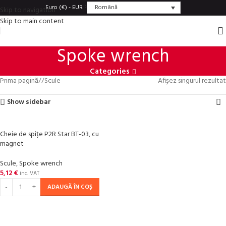
Română
Euro (€) - EUR
Skip to navigation
Skip to main content
Spoke wrench
Categories
Prima pagină
/
Scule
Afișez singurul rezultat
Show sidebar
Cheie de spițe P2R Star BT-03, cu
magnet
Scule
,
Spoke wrench
5,12
€
inc. VAT
ADAUGĂ ÎN COȘ