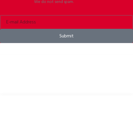
We do not send spam.
Submit
Căști pentru biciclete, îmbrăcăminte pentru biciclete și accesorii pentru
biciclete
LINKURI UTILE
Politica de confidențialitate
Politica de cookie-uri
POLITICA DE RETURNARE