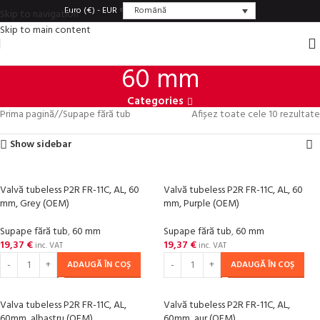
Română
Euro (€) - EUR
Skip to navigation
Skip to main content
60 mm
Categories
Prima pagină
/
Supape fără tub
Afișez toate cele 10 rezultate
Show sidebar
Valvă tubeless P2R FR-11C, AL, 60
Valvă tubeless P2R FR-11C, AL, 60
mm, Grey (OEM)
mm, Purple (OEM)
Supape fără tub
,
60 mm
Supape fără tub
,
60 mm
19,37
€
19,37
€
inc. VAT
inc. VAT
ADAUGĂ ÎN COȘ
ADAUGĂ ÎN COȘ
Valva tubeless P2R FR-11C, AL,
Valvă tubeless P2R FR-11C, AL,
60mm, albastru (OEM)
60mm, aur (OEM)