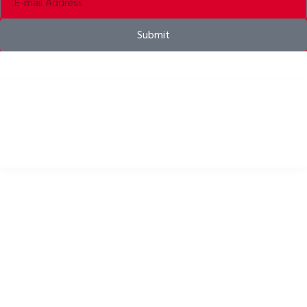
Submit
Căști pentru biciclete, îmbrăcăminte pentru biciclete și accesorii pentru
biciclete
LINKURI UTILE
Politica de confidențialitate
Politica de cookie-uri
POLITICA DE RETURNARE
termeni si conditii
Descărcări
B2B Zone