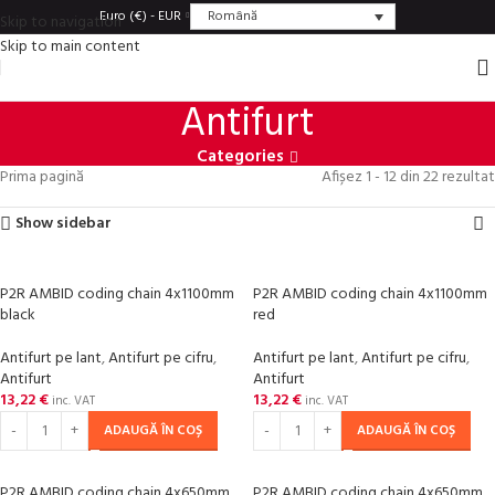
Română
Euro (€) - EUR
Skip to navigation
Skip to main content
Antifurt
Categories
Prima pagină
Afișez 1 - 12 din 22 rezultat
Show sidebar
P2R AMBID coding chain 4x1100mm
P2R AMBID coding chain 4x1100mm
black
red
Antifurt pe lant
,
Antifurt pe cifru
,
Antifurt pe lant
,
Antifurt pe cifru
,
Antifurt
Antifurt
13,22
€
13,22
€
inc. VAT
inc. VAT
ADAUGĂ ÎN COȘ
ADAUGĂ ÎN COȘ
P2R AMBID coding chain 4x650mm
P2R AMBID coding chain 4x650mm