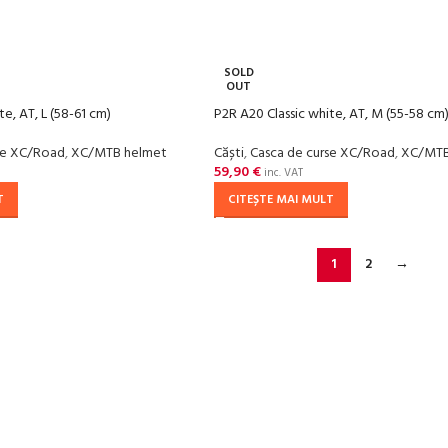
SOLD
OUT
te, AT, L (58-61 cm)
P2R A20 Classic white, AT, M (55-58 cm
se XC/Road
,
XC/MTB helmet
Căști
,
Casca de curse XC/Road
,
XC/MTB
59,90
€
inc. VAT
T
CITEȘTE MAI MULT
1
2
→