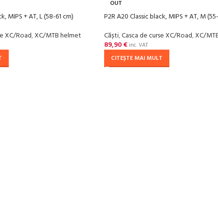
OUT
ck, MIPS + AT, L (58-61 cm)
P2R A20 Classic black, MIPS + AT, M (55
se XC/Road
,
XC/MTB helmet
Căști
,
Casca de curse XC/Road
,
XC/MTB
89,90
€
inc. VAT
T
CITEȘTE MAI MULT