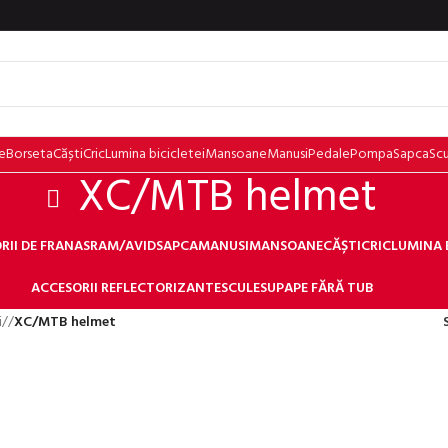
e
Borseta
Căști
Cric
Lumina bicicletei
Mansoane
Manusi
Pedale
Pompa
Sapca
Sc
XC/MTB helmet
RII DE FRANA
SRAM/AVID
SAPCA
MANUSI
MANSOANE
CĂȘTI
CRIC
LUMINA 
ACCESORII REFLECTORIZANTE
SCULE
SUPAPE FĂRĂ TUB
i
/
XC/MTB helmet