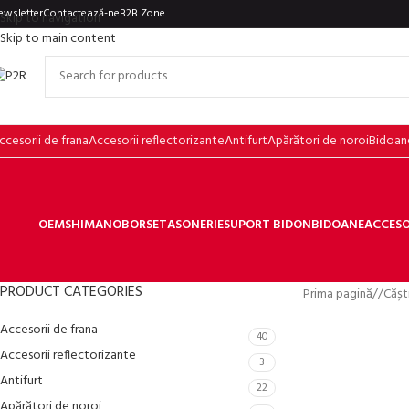
ewsletter
Contactează-ne
B2B Zone
Skip to navigation
Skip to main content
ccesorii de frana
Accesorii reflectorizante
Antifurt
Apărători de noroi
Bidoan
OEM
SHIMANO
BORSETA
SONERIE
SUPORT BIDON
BIDOANE
ACCESO
PRODUCT CATEGORIES
Prima pagină
/
Cășt
Accesorii de frana
40
Accesorii reflectorizante
3
Antifurt
22
Apărători de noroi