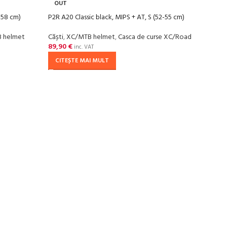
OUT
-58 cm)
P2R A20 Classic black, MIPS + AT, S (52-55 cm)
 helmet
Căști
,
XC/MTB helmet
,
Casca de curse XC/Road
89,90
€
inc. VAT
CITEȘTE MAI MULT