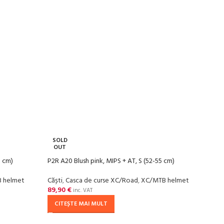
SOLD
OUT
8 cm)
P2R A20 Blush pink, MIPS + AT, S (52-55 cm)
 helmet
Căști
,
Casca de curse XC/Road
,
XC/MTB helmet
89,90
€
inc. VAT
CITEȘTE MAI MULT