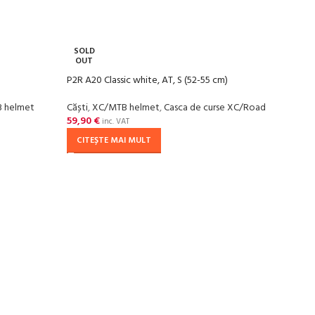
SOLD
OUT
)
P2R A20 Classic white, AT, S (52-55 cm)
 helmet
Căști
,
XC/MTB helmet
,
Casca de curse XC/Road
59,90
€
inc. VAT
CITEȘTE MAI MULT