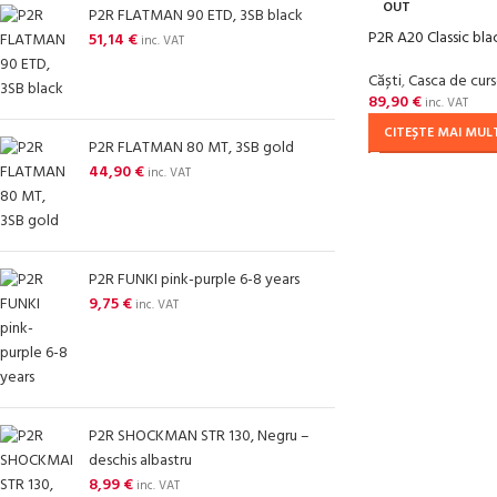
OUT
P2R FLATMAN 90 ETD, 3SB black
P2R A20 Classic bla
51,14
€
inc. VAT
Căști
,
Casca de cur
89,90
€
inc. VAT
CITEȘTE MAI MUL
P2R FLATMAN 80 MT, 3SB gold
44,90
€
inc. VAT
P2R FUNKI pink-purple 6-8 years
9,75
€
inc. VAT
P2R SHOCKMAN STR 130, Negru –
deschis albastru
8,99
€
inc. VAT