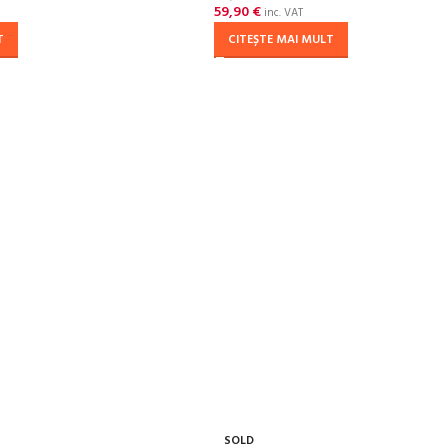
59,90
€
inc. VAT
T
CITEȘTE MAI MULT
SOLD