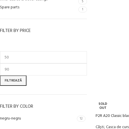
5
Spare parts
1
FILTER BY PRICE
FILTREAZĂ
SOLD
FILTER BY COLOR
OUT
P2R A20 Classic blac
negru-negru
12
Căști
,
Casca de cur