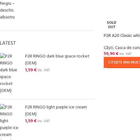
SOLD
OUT
P2R A20 Classic whi
LATEST
Căști
,
Casca de cur
59,90
€
inc. VAT
P2R RINGO dark blue space rocket
CITEȘTE MAI MUL
(OEM)
1,59
€
inc. VAT
P2R RINGO light purple ice cream
(OEM)
1,59
€
inc. VAT