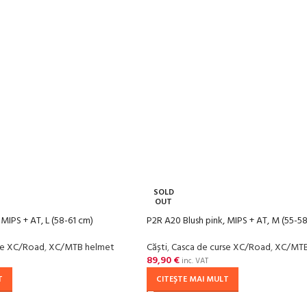
SOLD
OUT
 MIPS + AT, L (58-61 cm)
P2R A20 Blush pink, MIPS + AT, M (55-5
se XC/Road
,
XC/MTB helmet
Căști
,
Casca de curse XC/Road
,
XC/MTB
89,90
€
inc. VAT
T
CITEȘTE MAI MULT