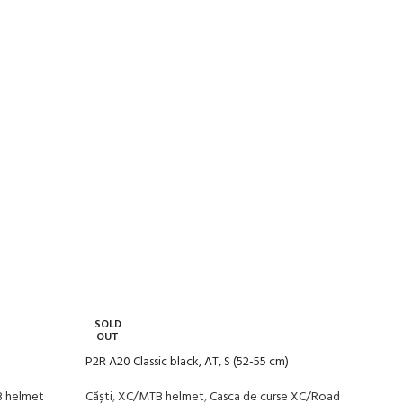
SOLD
OUT
P2R A20 Classic black, AT, S (52-55 cm)
 helmet
Căști
,
XC/MTB helmet
,
Casca de curse XC/Road