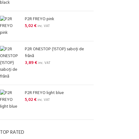
P2R FREYO pink
5,02
€
inc. VAT
P2R ONESTOP (1STOP) saboți de
frână
3,89
€
inc. VAT
P2R FREYO light blue
5,02
€
inc. VAT
TOP RATED