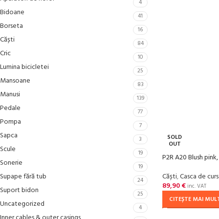
4
Bidoane
41
Borseta
16
Căști
84
Cric
10
Lumina bicicletei
25
Mansoane
83
Manusi
139
Pedale
77
Pompa
7
Sapca
SOLD
3
OUT
Scule
19
P2R A20 Blush pink,
Sonerie
19
Supape fără tub
Căști
,
Casca de cur
24
89,90
€
inc. VAT
Suport bidon
25
CITEȘTE MAI MUL
Uncategorized
4
Inner cables & outer casings