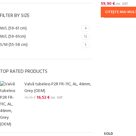
59,90
€
inc. VAT
CITEȘTE MAI MUL
FILTER BY SIZE
M/L (59-61 cm)
4
M/L (59-61cm)
12
S/M (55-58 cm)
5
TOP RATED PRODUCTS
Valvă tubeless P2R FR-11C, AL, 46mm,
Grey (OEM)
16,52
€
18,35
€
inc. VAT
SOLD