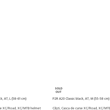
SOLD
OUT
k, AT, L (58-61 cm)
P2R A20 Classic black, AT, M (55-58 cm)
se XC/Road
,
XC/MTB helmet
Căști
,
Casca de curse XC/Road
,
XC/MTB