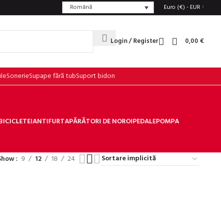
Română
Euro (€) - EUR
Login / Register
0,00
€
ule
Sonerie
Supape fără tub
Suport bidon
BICICLETEI
ANTIFURT
APĂRĂTORI DE NOROI
PEDALE
POMPA
Show
9
12
18
24