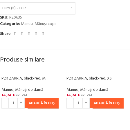
Euro (€) - EUR
SKU:
P20635
Categorie:
Manusi
,
Mănuși copii
Share:
Produse similare
P2R ZARRIA, black-red, M
P2R ZARRIA, black-red, XS
Manusi
,
Mănuși de damă
Manusi
,
Mănuși de damă
14,24
€
14,24
€
inc. VAT
inc. VAT
ADAUGĂ ÎN COȘ
ADAUGĂ ÎN COȘ