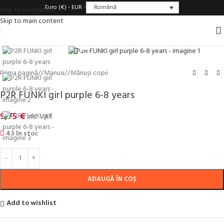
Română
Euro (€) - EUR
Skip to navigation
Skip to main content
Click to enlarge
Prima pagină
/
Manusi
/
Mănuși copii
P2R FUNKI girl purple 6-8 years
9,75
€
inc. VAT
43 în stoc
ADAUGĂ ÎN COȘ
Add to wishlist