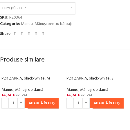
Euro (€) - EUR
SKU:
P20364
Categorie:
Manusi
,
Mănuși pentru bărbați
Share:
Produse similare
P2R ZARRIA, black-white, M
P2R ZARRIA, black-white, S
Manusi
,
Mănuși de damă
Manusi
,
Mănuși de damă
14,24
€
14,24
€
inc. VAT
inc. VAT
ADAUGĂ ÎN COȘ
ADAUGĂ ÎN COȘ