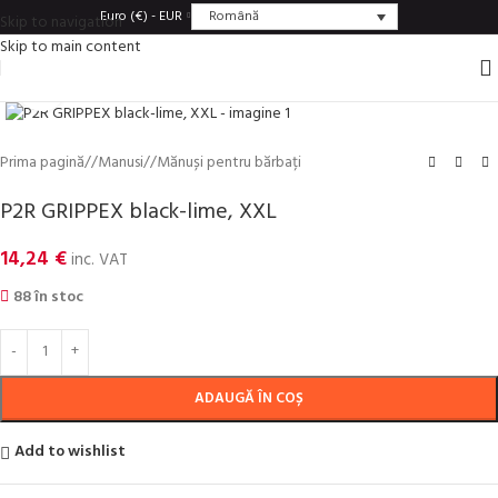
Română
Euro (€) - EUR
Skip to navigation
Skip to main content
Click to enlarge
Prima pagină
/
Manusi
/
Mănuși pentru bărbați
P2R GRIPPEX black-lime, XXL
14,24
€
inc. VAT
88 în stoc
ADAUGĂ ÎN COȘ
Add to wishlist