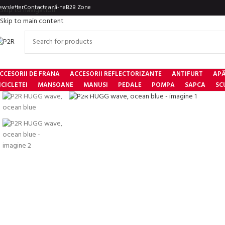
ewsletter
Contactează-ne
B2B Zone
Skip to navigation
Skip to main content
CCESORII DE FRANA
ACCESORII REFLECTORIZANTE
ANTIFURT
APĂ
Click to enlarge
ICICLETEI
MANSOANE
MANUSI
PEDALE
POMPA
SAPCA
SC