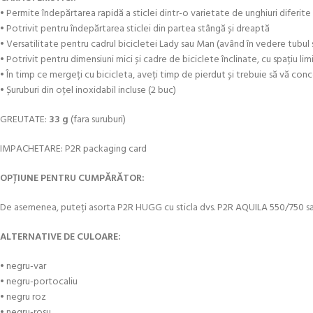
• Permite îndepărtarea rapidă a sticlei dintr-o varietate de unghiuri diferite
• Potrivit pentru îndepărtarea sticlei din partea stângă și dreaptă
• Versatilitate pentru cadrul bicicletei Lady sau Man (având în vedere tubul 
• Potrivit pentru dimensiuni mici și cadre de biciclete înclinate, cu spațiu li
• În timp ce mergeți cu bicicleta, aveți timp de pierdut și trebuie să vă c
• Șuruburi din oțel inoxidabil incluse (2 buc)
GREUTATE:
33 g
(fara suruburi)
IMPACHETARE: P2R packaging card
OPȚIUNE PENTRU CUMPĂRĂTOR:
De asemenea, puteți asorta P2R HUGG cu sticla dvs. P2R AQUILA 550/750 s
ALTERNATIVE DE CULOARE:
• negru-var
• negru-portocaliu
• negru roz
• negru-rosu