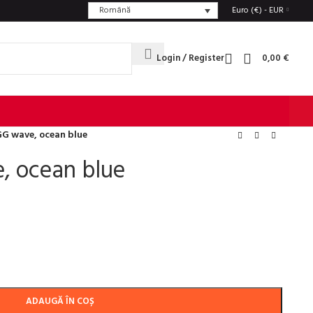
Română
Euro (€) - EUR
Login / Register
0,00
€
G wave, ocean blue
 ocean blue
ADAUGĂ ÎN COȘ