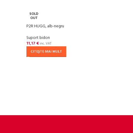
SOLD
SOL
OUT
OU
P2R HUGG, alb-negru
P2R H
Suport bidon
Supor
11,17
€
11,17
inc. VAT
CITEȘTE MAI MULT
CIT