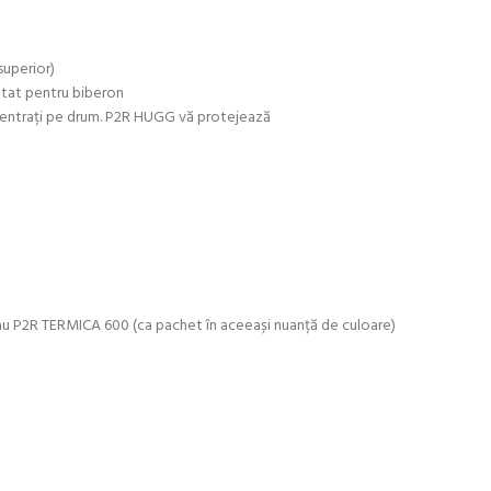
superior)
mitat pentru biberon
oncentrați pe drum. P2R HUGG vă protejează
au P2R TERMICA 600 (ca pachet în aceeași nuanță de culoare)