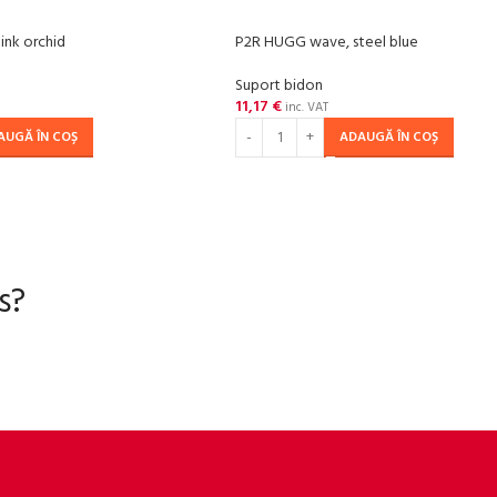
nk orchid
P2R HUGG wave, steel blue
Suport bidon
11,17
€
inc. VAT
AUGĂ ÎN COȘ
ADAUGĂ ÎN COȘ
s?