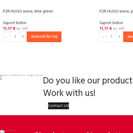
P2R HUGG wave, lime green
P2R HUGG wave, pi
Suport bidon
Suport bidon
11,17
€
11,17
€
inc. VAT
inc. VAT
ADAUGĂ ÎN COȘ
AD
Do you like our product
Work with us!
Contact Us!