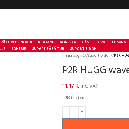
RĂTORI DE NOROI
BIDOANE
BORSETA
CĂȘTI
CRIC
LUMINA
ULE
SONERIE
SUPAPE FĂRĂ TUB
SUPORT BIDON
Prima pagină
/
Suport bidon
/
P2R HUG
P2R HUGG wave,
11,17
€
inc. VAT
50 în stoc