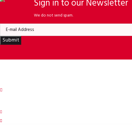
Sign in to our Newsletter
We do not send spam.
Submit
ORBISSON, S.R.O
Dubovany 19
92208 Dubovany
Slovacia
b2b.p2rbike.com
info@b2b.p2rbike.com
SOCIAL NETWORKS