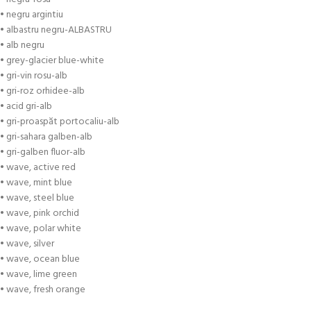
• negru argintiu
• albastru negru-ALBASTRU
• alb negru
• grey-glacier blue-white
• gri-vin rosu-alb
• gri-roz orhidee-alb
• acid gri-alb
• gri-proaspăt portocaliu-alb
• gri-sahara galben-alb
• gri-galben fluor-alb
• wave, active red
• wave, mint blue
• wave, steel blue
• wave, pink orchid
• wave, polar white
• wave, silver
• wave, ocean blue
• wave, lime green
• wave, fresh orange