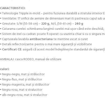
CARACTERISTICI:
• Tehnologie Tripple in-mold – pentru fuziunea durabilă a stratului interior E
• Ventilatie: 17 orificii de aerisire de dimensiuni mari iti pastreaza capul sub 
• Greutate: S/M (55-58 cm) –
220 g,
M/L (59-61 cm) –
240 g
• Catarama curelei: schimbarea lungimii curelei mai ușor când este deschisă, 
• Sistem de inel cu cadran: poate fi operat cu usurinta chiar si cu o singura m
• Captuseala lavabila
antibacteriana
te mentine uscat si curat
• Detalii reflectorizante: pentru o mai mare siguranță și vizibilitate
•
Certificat CE
: asigură că acest model îndeplinește standardul de siguranță
AMBALAJ: casca RODEO, manual de utilizare
culori:
• Negru-negru, mat și strălucitor
• Negru-fluo, mat și strălucitor
• Negru-magenta, mat și strălucitor
• Negru-rosu, mat si stralucitor
• alb-negru-rosu, mat si stralucitor