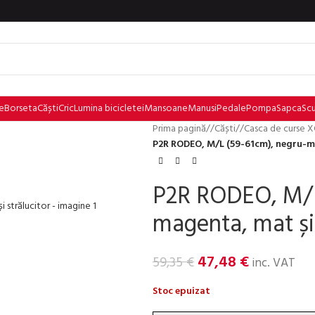
e
Borseta
Căști
Cric
Lumina bicicletei
Mansoane
Manusi
Pedale
Pompa
Sapca
Sc
Prima pagină
/
Căști
/
Casca de curse 
P2R RODEO, M/L (59-61cm), negru-ma
P2R RODEO, M/L
magenta, mat și 
47,48
€
59,35
€
inc. VAT
Stoc epuizat