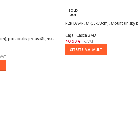
SOLD
OUT
P2R DAPP, M (55-58cm), Mountain sky b
Căști
,
Cască BMX
cm), portocaliu proaspăt, mat
40,90
€
inc. VAT
CITEȘTE MAI MULT
 VAT
LT