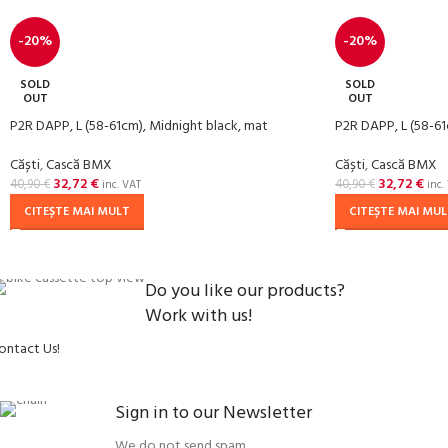
-20%
-20%
SOLD
SOLD
OUT
OUT
P2R DAPP, L (58-61cm), Midnight black, mat
P2R DAPP, L (58-61
Căști
,
Cască BMX
Căști
,
Cască BMX
32,72
€
32,72
€
40,90
€
40,90
€
inc. VAT
inc.
CITEȘTE MAI MULT
CITEȘTE MAI MU
Do you like our products?
Work with us!
ontact Us!
Sign in to our Newsletter
We do not send spam.