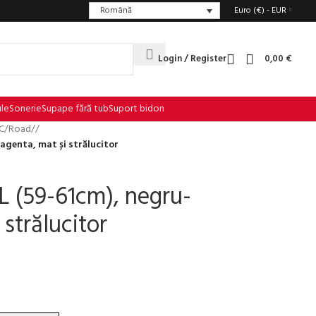
Română
Euro (€) - EUR
Login / Register
0,00
€
ule
Sonerie
Supape fără tub
Suport bidon
XC/Road
/
genta, mat și strălucitor
 (59-61cm), negru-
strălucitor