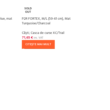
SOLD
-20
OUT
lue, mat
P2R FORTEX, M/L (59-61 cm), Mat
SOL
Turquoise/Charcoal
OU
P2R R
Căști
,
Casca de curse XC/Trail
strălu
71,65
€
inc. VAT
CITEȘTE MAI MULT
Căști
,
59,35
CIT