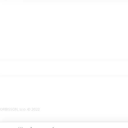
LINKURI UTILE
Politica de confidențialitate
Politica de cookie-uri
POLITICA DE RETURNARE
termeni si conditii
Descărcări
B2B Zone
Căști pentru biciclete, îmbrăcăminte pentru biciclete și accesorii pentru biciclete
ORBISSON, s.r.o. © 2022