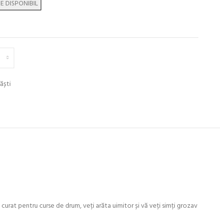
ăști
l curat pentru curse de drum, veți arăta uimitor și vă veți simți grozav