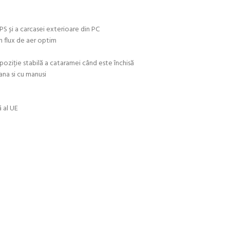
PS și a carcasei exterioare din PC
un flux de aer optim
poziție stabilă a cataramei când este închisă
ana si cu manusi
 al UE