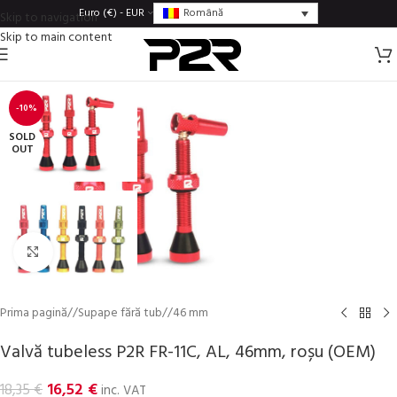
Română
Euro (€) - EUR
Skip to navigation
Skip to main content
-10%
SOLD
OUT
Click to enlarge
Prima pagină
/
Supape fără tub
/
46 mm
Valvă tubeless P2R FR-11C, AL, 46mm, roșu (OEM)
16,52
€
18,35
€
inc. VAT