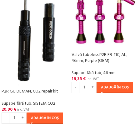
Valvă tubeless P2R FR-11C, AL,
46mm, Purple (OEM)
Supape fără tub
,
46 mm
18,35
€
inc. VAT
ADAUGĂ ÎN COȘ
P2R GUIDEMAN, CO2 repair kit
Supape fără tub
,
SISTEM CO2
20,90
€
inc. VAT
ADAUGĂ ÎN COȘ