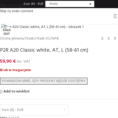
Polski
Euro (€) - EUR
Skip to navigation
Skip to main content
Click to enlarge
SOLD
OUT
Strona główna
/
Kaski
/
Kask XC/MTB
P2R A20 Classic white, AT, L (58-61 cm)
59,90
€
inc. VAT
Brak w magazynie
Add to wishlist
Euro (€) - EUR