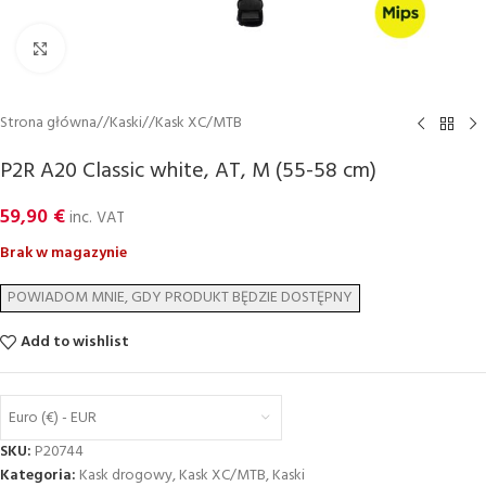
Click to enlarge
Strona główna
/
Kaski
/
Kask XC/MTB
P2R A20 Classic white, AT, M (55-58 cm)
59,90
€
inc. VAT
Brak w magazynie
Add to wishlist
Euro (€) - EUR
SKU:
P20744
Kategoria:
Kask drogowy
,
Kask XC/MTB
,
Kaski