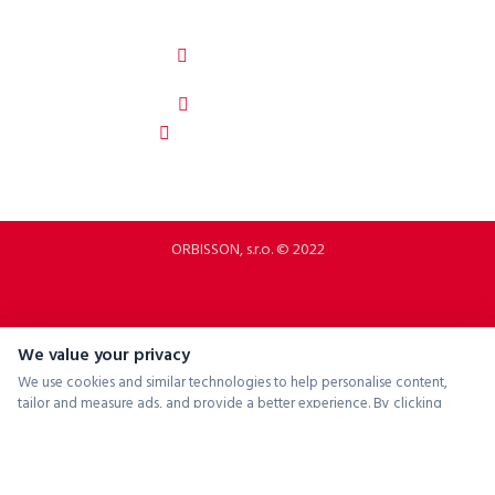
ORBISSON, S.R.O
Dubovany 19
92208 Dubovany
Slovakia
b2b.p2rbike.com
info@b2b.p2rbike.com
ORBISSON, s.r.o. © 2022
We value your privacy
We use cookies and similar technologies to help personalise content,
tailor and measure ads, and provide a better experience. By clicking
"Accept All", you consent to the use of all cookies.
Accept All
Reject All