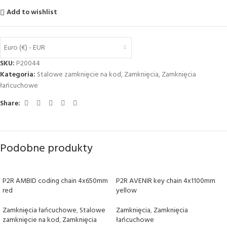
Add to wishlist
Euro (€) - EUR
SKU:
P20044
Kategoria:
Stalowe zamkniȩcie na kod
,
Zamkniȩcia
,
Zamkniȩcia
łańcuchowe
Share:
Podobne produkty
P2R AMBID coding chain 4x650mm
P2R AVENIR key chain 4x1100mm
red
yellow
Zamkniȩcia łańcuchowe
,
Stalowe
Zamkniȩcia
,
Zamkniȩcia
zamkniȩcie na kod
,
Zamkniȩcia
łańcuchowe