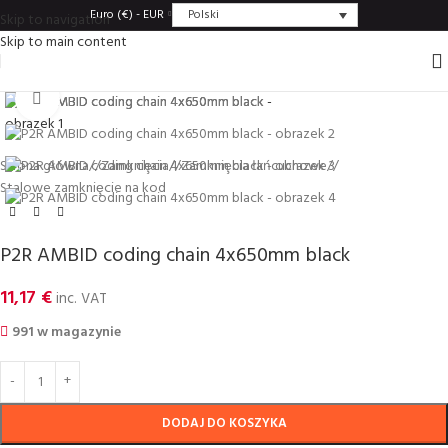
Polski
Euro (€) - EUR
Skip to navigation
Skip to main content
Click to enlarge
Strona główna
/
Zamkniȩcia
/
Zamkniȩcia łańcuchowe
/
Stalowe zamkniȩcie na kod
P2R AMBID coding chain 4x650mm black
11,17
€
inc. VAT
991 w magazynie
DODAJ DO KOSZYKA