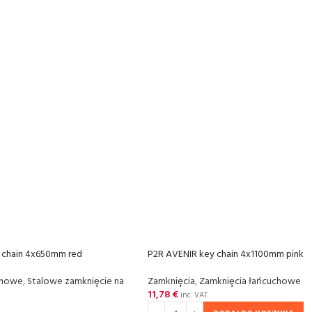
 chain 4x650mm red
P2R AVENIR key chain 4x1100mm pink
chowe
,
Stalowe zamkniȩcie na
Zamkniȩcia
,
Zamkniȩcia łańcuchowe
11,78
€
inc. VAT