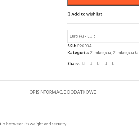
Add to wishlist
Euro (€) - EUR
SKU:
P20034
Kategoria:
Zamkniȩcia
,
Zamkniȩcia ł
Share:
OPIS
INFORMACJE DODATKOWE
tio between its weight and security