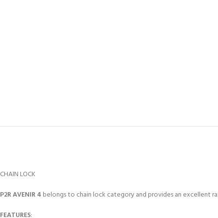
CHAIN LOCK
P2R AVENIR 4
belongs to chain lock category and provides an excellent ra
FEATURES
: