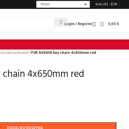
Polski
Euro (€) - EUR
Login / Register
0,00
€
cia łańcuchowe
/
P2R AVENIR key chain 4x650mm red
 chain 4x650mm red
DODAJ DO KOSZYKA