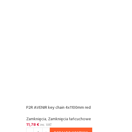
P2R AVENIR key chain 4x1100mm red
P2R A
Zamkniȩcia
,
Zamkniȩcia łańcuchowe
Zamkn
11,78
€
9,73
inc. VAT