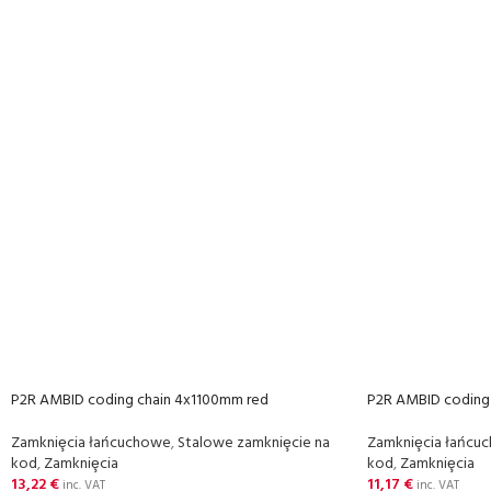
P2R AMBID coding chain 4x1100mm red
P2R AMBID coding
Zamkniȩcia łańcuchowe
,
Stalowe zamkniȩcie na
Zamkniȩcia łańcu
kod
,
Zamkniȩcia
kod
,
Zamkniȩcia
13,22
€
11,17
€
inc. VAT
inc. VAT