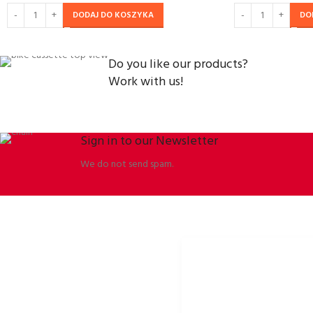
DODAJ DO KOSZYKA
DO
Do you like our products?
Work with us!
Sign in to our Newsletter
We do not send spam.
ORBISSON, S.R.O
PORTALE SPOŁECZNOŚCIOW
Dubovany 19
p2rbike
92208 Dubovany
p2rbike
Slovakia