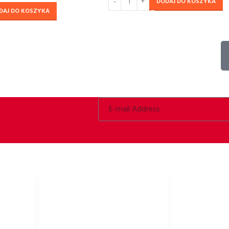
DODAJ DO KOSZYKA
DAJ DO KOSZYKA
E
PRZYDATNE LINKI
Polityka prywatności
Kaski rowerowe,
Polityka cookies
akcesoria rower