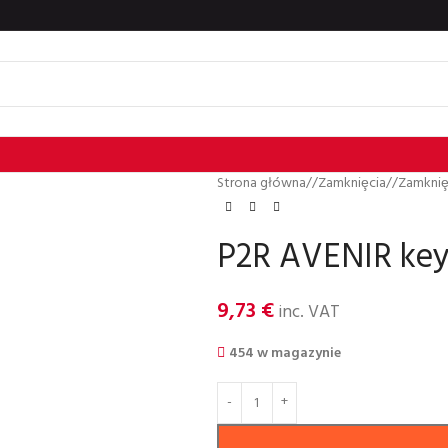
Strona główna
/
Zamkniȩcia
/
Zamkniȩ
P2R AVENIR key
9,73
€
inc. VAT
454 w magazynie