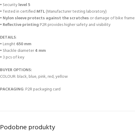
• Security
level 5
• Tested in certified
MTL
(Manufacturer testing laboratory)
•
Nylon sleeve protects against the scratches
or damage of bike frame
•
Reflective printing
P2R provides higher safety and visibility
DETAILS
:
• Lenght
650 mm
• Shackle diameter
4 mm
• 3 pcs of key
BUYER OPTIONS:
COLOUR: black, blue, pink, red, yellow
PACKAGING
: P2R packaging card
Podobne produkty