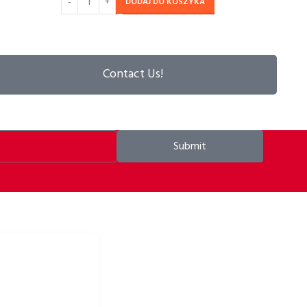
DODAJ DO KOSZYKA
Contact Us!
Submit
 odzież rowerowa i
owe