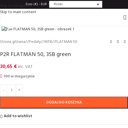
Polski
Euro (€) - EUR
Skip to navigation
Skip to main content
Click to enlarge
Strona główna
/
Pedały
/
MTB
/
FLATMAN 50
P2R FLATMAN 50, 3SB green
30,65
€
inc. VAT
100 w magazynie
DODAJ DO KOSZYKA
Add to wishlist