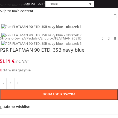
Polski
Euro (€) - EUR
Skip to navigation
Skip to main content
Click to enlarge
Strona główna
/
Pedały
/
Enduro
/
FLATMAN 90ETD
P2R FLATMAN 90 ETD, 3SB navy blue
51,14
€
inc. VAT
34 w magazynie
DODAJ DO KOSZYKA
Add to wishlist