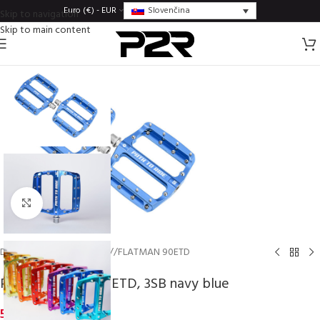
Slovenčina
Euro (€) - EUR
Skip to navigation
Skip to main content
Click to enlarge
Domov
/
Pedále
/
Enduro
/
FLATMAN 90ETD
P2R FLATMAN 90 ETD, 3SB navy blue
51,14
€
inc. VAT